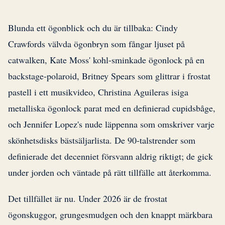
Blunda ett ögonblick och du är tillbaka: Cindy
Crawfords välvda ögonbryn som fångar ljuset på
catwalken, Kate Moss' kohl-sminkade ögonlock på en
backstage-polaroid, Britney Spears som glittrar i frostat
pastell i ett musikvideo, Christina Aguileras isiga
metalliska ögonlock parat med en definierad cupidsbåge,
och Jennifer Lopez's nude läppenna som omskriver varje
skönhetsdisks bästsäljarlista. De 90-talstrender som
definierade det decenniet försvann aldrig riktigt; de gick
under jorden och väntade på rätt tillfälle att återkomma.
Det tillfället är nu. Under 2026 är de frostat
ögonskuggor, grungesmudgen och den knappt märkbara