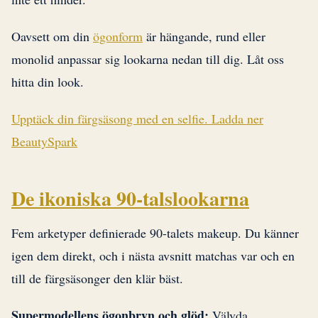
Oavsett om din
ögonform
är hängande, rund eller
monolid anpassar sig lookarna nedan till dig. Låt oss
hitta din look.
Upptäck din färgsäsong med en selfie. Ladda ner
BeautySpark
De ikoniska 90-talslookarna
Fem arketyper definierade 90-talets makeup. Du känner
igen dem direkt, och i nästa avsnitt matchas var och en
till de färgsäsonger den klär bäst.
Supermodellens ögonbryn och glöd:
Välvda,