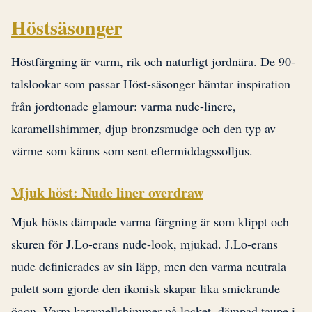
Höstsäsonger
Höstfärgning är varm, rik och naturligt jordnära. De 90-
talslookar som passar Höst-säsonger hämtar inspiration
från jordtonade glamour: varma nude-linere,
karamellshimmer, djup bronzsmudge och den typ av
värme som känns som sent eftermiddagssolljus.
Mjuk höst: Nude liner overdraw
Mjuk hösts dämpade varma färgning är som klippt och
skuren för J.Lo-erans nude-look, mjukad. J.Lo-erans
nude definierades av sin läpp, men den varma neutrala
palett som gjorde den ikonisk skapar lika smickrande
ögon. Varm karamellshimmer på locket, dämpad taupe i