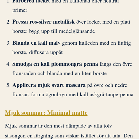
Förbered locket
med en kalltonad eller neutral
primer
Pressa ros-silver metallisk
över locket med en platt
borste: bygg upp till medelglänsande
Blanda en kall malv
genom kulleden med en fluffig
borste, diffusera uppåt
Smudga en kall plommongrå penna
längs den övre
fransraden och blanda med en liten borste
Applicera mjuk svart mascara
på övre och nedre
fransar; forma ögonbryn med kall askgrå-taupe-penna
Mjuk sommar: Minimal matte
Mjuk sommar är den mest dämpade av alla tolv
säsonger, en färgning som viskar istället för att tala. Den