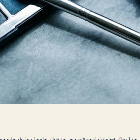
uide: du har landat i hjärtat av svaltonad skönhet. Om Ljus