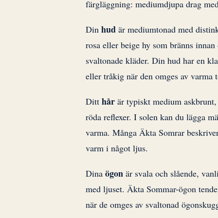
färgläggning: mediumdjupa drag med 
hud
Din
är mediumtonad med distinkt
rosa eller beige hy som bränns innan 
svaltonade kläder. Din hud har en kla
eller tråkig när den omges av varma t
hår
Ditt
är typiskt medium askbrunt, 
röda reflexer. I solen kan du lägga mär
varma. Många Äkta Somrar beskriver s
varm i något ljus.
ögon
Dina
är svala och slående, vanli
med ljuset. Äkta Sommar-ögon tenderar
när de omges av svaltonad ögonskug