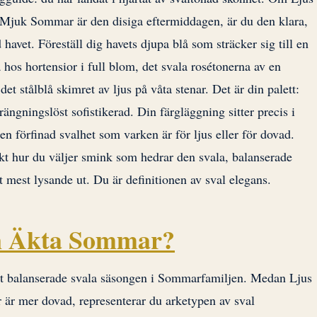
juk Sommar är den disiga eftermiddagen, är du den klara,
avet. Föreställ dig havets djupa blå som sträcker sig till en
a hos hortensior i full blom, det svala rosétonerna av en
 det stålblå skimret av ljus på våta stenar. Det är din palett:
rängningslöst sofistikerad. Din färgläggning sitter precis i
förfinad svalhet som varken är för ljus eller för dovad.
t hur du väljer smink som hedrar den svala, balanserade
tt mest lysande ut. Du är definitionen av sval elegans.
 en Äkta Sommar?
t balanserade svala säsongen i Sommarfamiljen. Medan Ljus
r mer dovad, representerar du arketypen av sval