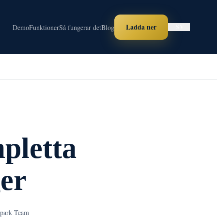
Ladda ner
Demo
Funktioner
Så fungerar det
Blog
SV
pletta
ger
park Team