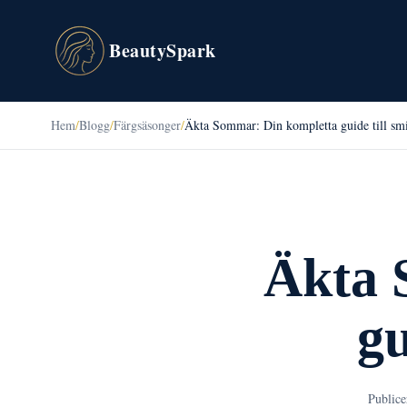
BeautySpark
Hem
/
Blogg
/
Färgsäsonger
/
Äkta Sommar: Din kompletta guide till sm
Äkta 
gu
Publice