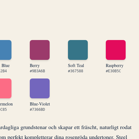
l Blue
Berry
Soft Teal
Raspberry
82B4
#9B3A6B
#367588
#E30B5C
ermelon
Blue-Violet
6C85
#7366BD
agliga grundstenar och skapar ett fräscht, naturligt rodat
om perfekt kompletterar dina rosenröda undertoner. Steel