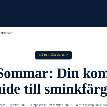
inkfärger
FÄRGSÄSONGER
Sommar: Din kom
ide till sminkfär
rad: 23 januari 2026
Uppdaterad: 19 februari 2026
•
8 min läsning
•
BeautyS