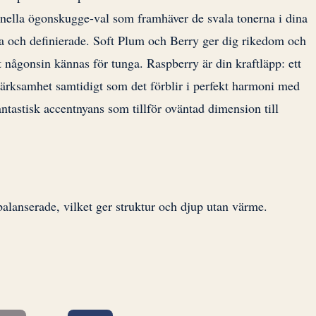
nella ögonskugge-val som framhäver de svala tonerna i dina
ga och definierade. Soft Plum och Berry ger dig rikedom och
 någonsin kännas för tunga. Raspberry är din kraftläpp: ett
märksamhet samtidigt som det förblir i perfekt harmoni med
antastisk accentnyans som tillför oväntad dimension till
alanserade, vilket ger struktur och djup utan värme.