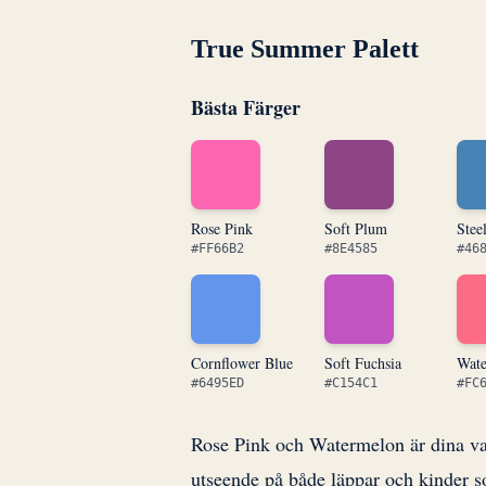
True Summer Palett
Bästa Färger
Rose Pink
Soft Plum
Stee
#FF66B2
#8E4585
#46
Cornflower Blue
Soft Fuchsia
Wat
#6495ED
#C154C1
#FC
Rose Pink och Watermelon är dina vard
utseende på både läppar och kinder s