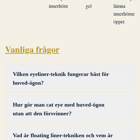
innerhörn
gel
lämna
innerhörnet
öppet
Vanliga frågor
Vilken eyeliner-teknik fungerar bäst för
huved-ögon?
Metoden med öppna ögon är den mest effektiva
Hur gör man cat eye med huved-ögon
tekniken för huved-ögon. Applicera liner med
utan att den försvinner?
ögonen helt öppna och håll linjen så tunn som
möjligt och så nära lashraden som möjligt.
Rita vingen med öppna ögon och placera fliken
Tightlining, att fylla mellan fransarna med en
Vad är floating liner-tekniken och vem är
ovanför den punkt där hudvecket viker sig ned.