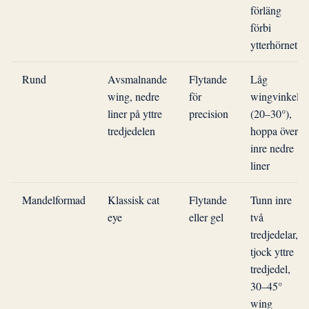
förläng
förbi
ytterhörnet
Rund
Avsmalnande
Flytande
Låg
wing, nedre
för
wingvinkel
liner på yttre
precision
(20–30°),
tredjedelen
hoppa över
inre nedre
liner
Mandelformad
Klassisk cat
Flytande
Tunn inre
eye
eller gel
två
tredjedelar,
tjock yttre
tredjedel,
30–45°
wing