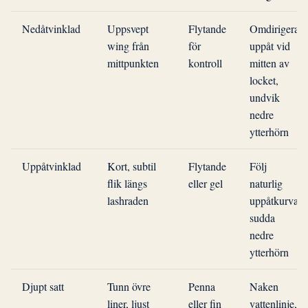
Nedåtvinklad
Uppsvept
Flytande
Omdirigera
wing från
för
uppåt vid
mittpunkten
kontroll
mitten av
locket,
undvik
nedre
ytterhörn
Uppåtvinklad
Kort, subtil
Flytande
Följ
flik längs
eller gel
naturlig
lashraden
uppåtkurva,
sudda
nedre
ytterhörn
Djupt satt
Tunn övre
Penna
Naken
liner, ljust
eller fin
vattenlinje,