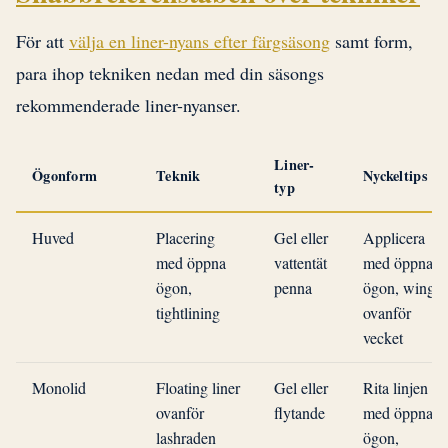
För att
välja en liner-nyans efter färgsäsong
samt form,
para ihop tekniken nedan med din säsongs
rekommenderade liner-nyanser.
Liner-
Ögonform
Teknik
Nyckeltips
typ
Huved
Placering
Gel eller
Applicera
med öppna
vattentät
med öppna
ögon,
penna
ögon, wing
tightlining
ovanför
vecket
Monolid
Floating liner
Gel eller
Rita linjen
ovanför
flytande
med öppna
lashraden
ögon,