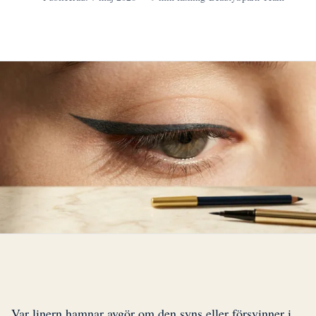
Var linern hamnar avgör om den syns eller försvinner i