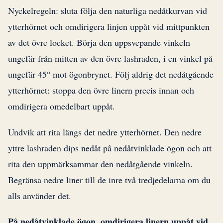
Nyckelregeln: sluta följa den naturliga nedåtkurvan vid
ytterhörnet och omdirigera linjen uppåt vid mittpunkten
av det övre locket. Börja den uppsvepande vinkeln
ungefär från mitten av den övre lashraden, i en vinkel på
ungefär 45° mot ögonbrynet. Följ aldrig det nedåtgående
ytterhörnet: stoppa den övre linern precis innan och
omdirigera omedelbart uppåt.
Undvik att rita längs det nedre ytterhörnet. Den nedre
yttre lashraden dips nedåt på nedåtvinklade ögon och att
rita den uppmärksammar den nedåtgående vinkeln.
Begränsa nedre liner till de inre två tredjedelarna om du
alls använder det.
På nedåtvinklade ögon, omdirigera linern uppåt vid