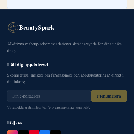
BeautySpark
AI-drivna makeup-rekommendationer skräddarsydda för dina unika
drag.
Håll dig uppdaterad
Skönhetstips, insikter om färgsäsonger och appuppdateringar direkt i
din inkorg.
Prenumerera
Vi respekterar din integritet. Avprenumerera när som helst.
Följ oss