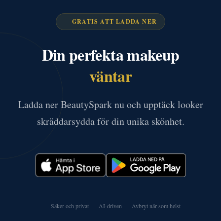
GRATIS ATT LADDA NER
Din perfekta makeup
väntar
Ladda ner BeautySpark nu och upptäck looker
skräddarsydda för din unika skönhet.
Säker och privat
AI-driven
Avbryt när som helst