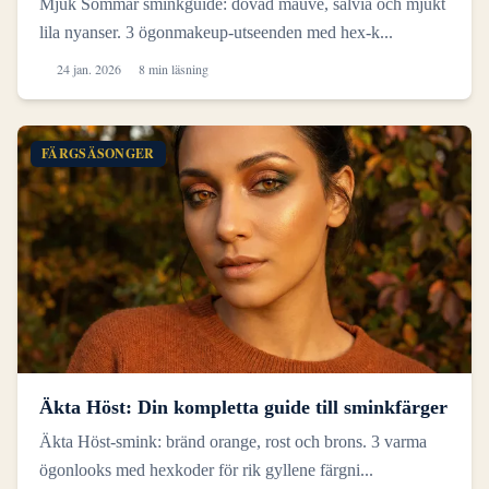
Mjuk Sommar sminkguide: dovad mauve, salvia och mjukt
lila nyanser. 3 ögonmakeup-utseenden med hex-k...
24 jan. 2026
8 min läsning
FÄRGSÄSONGER
Äkta Höst: Din kompletta guide till sminkfärger
Äkta Höst-smink: bränd orange, rost och brons. 3 varma
ögonlooks med hexkoder för rik gyllene färgni...