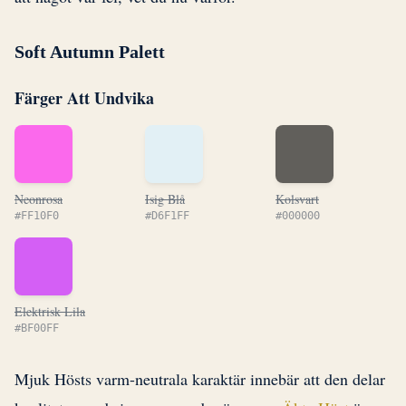
Soft Autumn Palett
Färger Att Undvika
Neonrosa
Isig Blå
Kolsvart
#FF10F0
#D6F1FF
#000000
Elektrisk Lila
#BF00FF
Mjuk Hösts varm-neutrala karaktär innebär att den delar