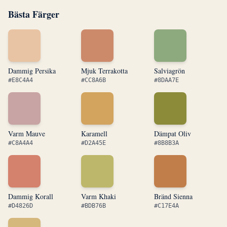
Bästa Färger
Dammig Persika
Mjuk Terrakotta
Salviagrön
#E8C4A4
#CC8A6B
#8DAA7E
Varm Mauve
Karamell
Dämpat Oliv
#C8A4A4
#D2A45E
#8B8B3A
Dammig Korall
Varm Khaki
Bränd Sienna
#D4826D
#BDB76B
#C17E4A