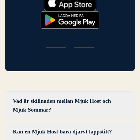
Vad är skillnaden mellan Mjuk Höst och
Mjuk Sommar?
Mjuk Höst och Mjuk Sommar delar kvaliteten av
Kan en Mjuk Höst bära djärvt läppstift?
dämpning, vilket är varför de sitter bredvid