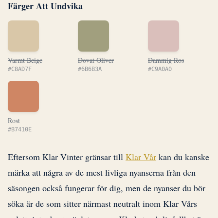
Färger Att Undvika
Varmt Beige
Dovat Oliver
Dammig Ros
#C8AD7F
#6B6B3A
#C9A0A0
Rost
#B7410E
Eftersom Klar Vinter gränsar till
Klar Vår
kan du kanske
märka att några av de mest livliga nyanserna från den
säsongen också fungerar för dig, men de nyanser du bör
söka är de som sitter närmast neutralt inom Klar Vårs