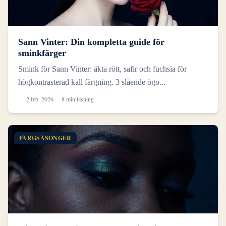
Sann Vinter: Din kompletta guide för
sminkfärger
Smink för Sann Vinter: äkta rött, safir och fuchsia för
högkontrasterad kall färgning. 3 slående ögo...
2 feb. 2026
8 min läsning
FÄRGSÄSONGER