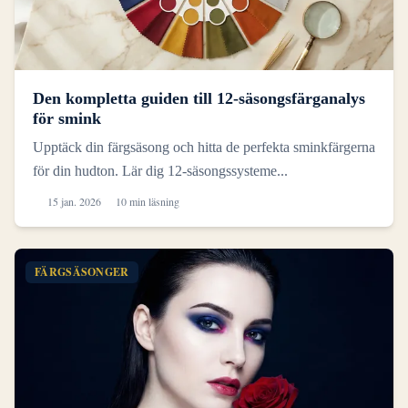
Den kompletta guiden till 12-säsongsfärganalys
för smink
Upptäck din färgsäsong och hitta de perfekta sminkfärgerna
för din hudton. Lär dig 12-säsongssysteme...
15 jan. 2026
10 min läsning
FÄRGSÄSONGER