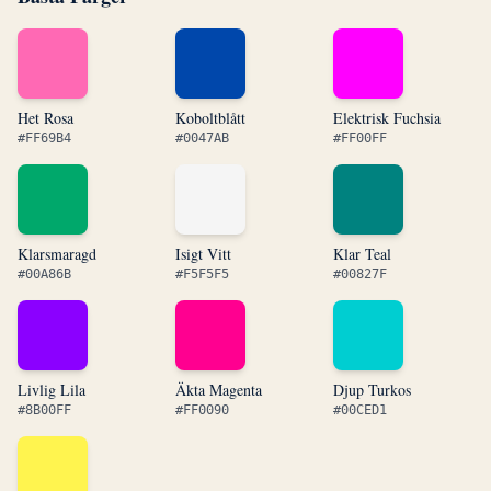
Het Rosa
Koboltblått
Elektrisk Fuchsia
#FF69B4
#0047AB
#FF00FF
Klarsmaragd
Isigt Vitt
Klar Teal
#00A86B
#F5F5F5
#00827F
Livlig Lila
Äkta Magenta
Djup Turkos
#8B00FF
#FF0090
#00CED1