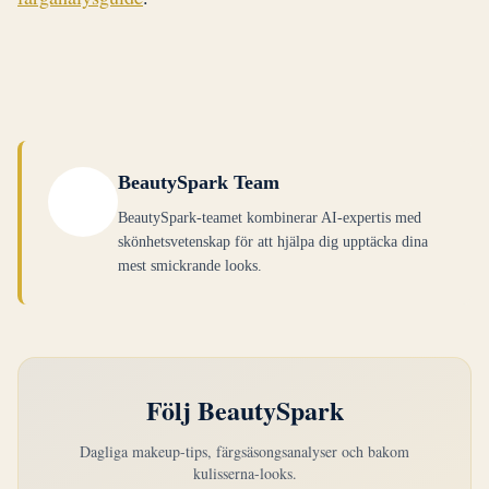
eftersom de tillför värme som dämpar din svala
att även ditt mest subtila utseende bör behålla en
klarhet. Applicera highlighter på de höga
krispighet snarare än att verka grumligt eller
punkterna på dina kindben, näsryggen och
dovat.
amorpilen för maximal genomslagskraft.
BeautySpark Team
BeautySpark-teamet kombinerar AI-expertis med
skönhetsvetenskap för att hjälpa dig upptäcka dina
mest smickrande looks.
Följ BeautySpark
Dagliga makeup-tips, färgsäsongsanalyser och bakom
kulisserna-looks.