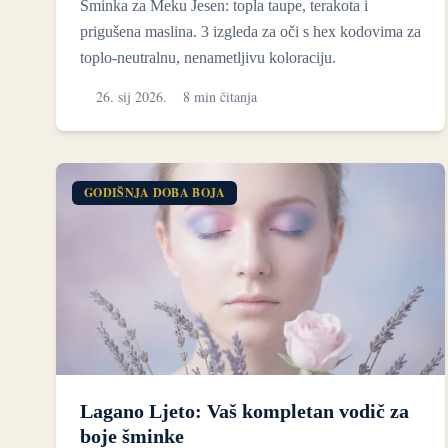
Šminka za Meku Jesen: topla taupe, terakota i
prigušena maslina. 3 izgleda za oči s hex kodovima za
toplo-neutralnu, nenametljivu koloraciju.
26. sij 2026.
8 min čitanja
GODIŠNJA DOBA BOJA
Lagano Ljeto: Vaš kompletan vodič za
boje šminke