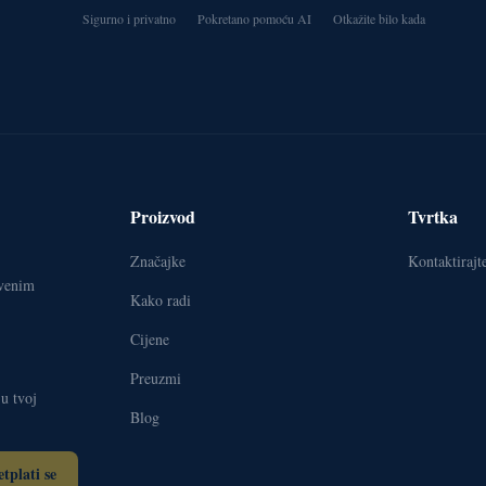
Sigurno i privatno
Pokretano pomoću AI
Otkažite bilo kada
Proizvod
Tvrtka
Značajke
Kontaktirajt
tvenim
Kako radi
Cijene
Preuzmi
 u tvoj
Blog
etplati se