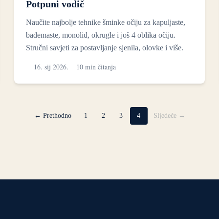
Potpuni vodič
Naučite najbolje tehnike šminke očiju za kapuljaste,
bademaste, monolid, okrugle i još 4 oblika očiju.
Stručni savjeti za postavljanje sjenila, olovke i više.
16. sij 2026.
10 min čitanja
← Prethodno
1
2
3
4
Sljedeće →