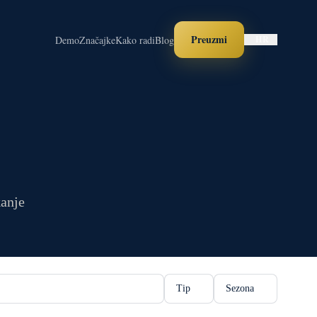
Preuzmi
Demo
Značajke
Kako radi
Blog
HR
kanje
Tip
Sezona