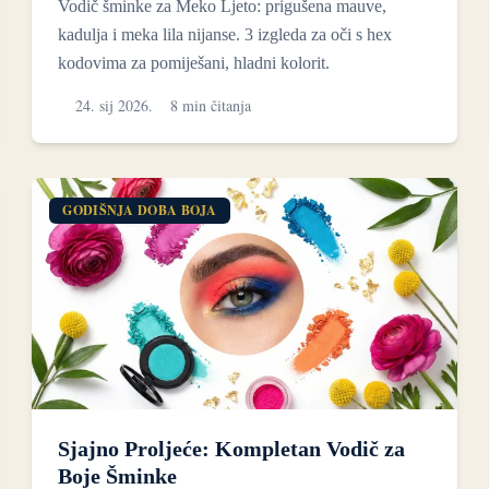
Vodič šminke za Meko Ljeto: prigušena mauve,
kadulja i meka lila nijanse. 3 izgleda za oči s hex
kodovima za pomiješani, hladni kolorit.
24. sij 2026.
8 min čitanja
GODIŠNJA DOBA BOJA
Sjajno Proljeće: Kompletan Vodič za
Boje Šminke