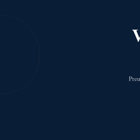
V
Preu