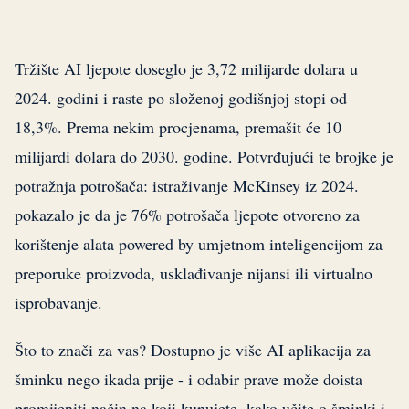
Tržište AI ljepote doseglo je 3,72 milijarde dolara u
2024. godini i raste po složenoj godišnjoj stopi od
18,3%. Prema nekim procjenama, premašit će 10
milijardi dolara do 2030. godine. Potvrđujući te brojke je
potražnja potrošača: istraživanje McKinsey iz 2024.
pokazalo je da je 76% potrošača ljepote otvoreno za
korištenje alata powered by umjetnom inteligencijom za
preporuke proizvoda, usklađivanje nijansi ili virtualno
isprobavanje.
Što to znači za vas? Dostupno je više AI aplikacija za
šminku nego ikada prije - i odabir prave može doista
promijeniti način na koji kupujete, kako učite o šminki i