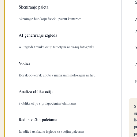
S
Skeniranje paleta
Skenirajte bilo koju fizičku paletu kamerom
A
A
AI generiranje izgleda
AI izgledi šminke očiju temeljeni na vašoj fotografiji
V
Vodiči
A
Korak-po-korak upute s mapiranim položajem na licu
R
Analiza oblika očiju
8 oblika očiju s prilagođenim tehnikama
S
o
Radi s vašim paletama
l
p
Izradite i uskladite izglede sa svojim paletama
p