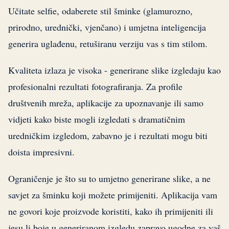
Učitate selfie, odaberete stil šminke (glamurozno,
prirodno, urednički, vjenčano) i umjetna inteligencija
generira uglađenu, retuširanu verziju vas s tim stilom.
Kvaliteta izlaza je visoka - generirane slike izgledaju kao
profesionalni rezultati fotografiranja. Za profile
društvenih mreža, aplikacije za upoznavanje ili samo
vidjeti kako biste mogli izgledati s dramatičnim
uredničkim izgledom, zabavno je i rezultati mogu biti
doista impresivni.
Ograničenje je što su to umjetno generirane slike, a ne
savjet za šminku koji možete primijeniti. Aplikacija vam
ne govori koje proizvode koristiti, kako ih primijeniti ili
jesu li boje u generiranom izgledu zapravo ugodne za vaš