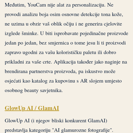
Međutim, YouCam nije alat za personalizaciju. Ne
provodi analizu boja osim osnovne detekcije tona kože,
ne uzima u obzir vaš oblik očiju i ne generira cjelovite
izglede šminke. U biti isprobavate pojedinačne proizvode
jedan po jedan, bez smjernica o tome jesu li ti proizvodi
zapravo ugodni za vašu kolorističku paletu ili dobro
prikladni za vaše crte. Aplikacija također jako naginje na
brendirana partnerstva proizvoda, pa iskustvo može
osjećati kao katalog za kupovinu s AR slojem umjesto
osobnog beauty savjetnika.
GlowUp AI / GlamAI
GlowUp AI (i njegov bliski konkurent GlamAI)
predstavlja kategoriju "AI glamurozne fotografije".