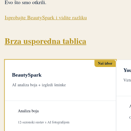
Evo što smo otkrili.
Isprobajte BeautySpark i vidite razliku
Brza usporedna tablica
Naš izbor
Yo
BeautySpark
Virt
AI analiza boja + izgledi šminke
A
Analiza boja
O
12-sezonski sustav s AI fotografijom