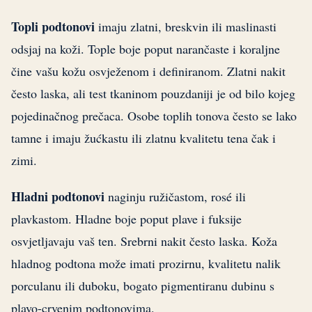
Topli podtonovi
imaju zlatni, breskvin ili maslinasti
odsjaj na koži. Tople boje poput narančaste i koraljne
čine vašu kožu osvježenom i definiranom. Zlatni nakit
često laska, ali test tkaninom pouzdaniji je od bilo kojeg
pojedinačnog prečaca. Osobe toplih tonova često se lako
tamne i imaju žućkastu ili zlatnu kvalitetu tena čak i
zimi.
Hladni podtonovi
naginju ružičastom, rosé ili
plavkastom. Hladne boje poput plave i fuksije
osvjetljavaju vaš ten. Srebrni nakit često laska. Koža
hladnog podtona može imati prozirnu, kvalitetu nalik
porculanu ili duboku, bogato pigmentiranu dubinu s
plavo-crvenim podtonovima.