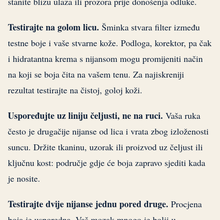
stanite blizu ulaza ili prozora prije donošenja odluke.
Testirajte na golom licu.
Šminka stvara filter između
testne boje i vaše stvarne kože. Podloga, korektor, pa čak
i hidratantna krema s nijansom mogu promijeniti način
na koji se boja čita na vašem tenu. Za najiskreniji
rezultat testirajte na čistoj, goloj koži.
Uspoređujte uz liniju čeljusti, ne na ruci.
Vaša ruka
često je drugačije nijanse od lica i vrata zbog izloženosti
suncu. Držite tkaninu, uzorak ili proizvod uz čeljust ili
ključnu kost: područje gdje će boja zapravo sjediti kada
je nosite.
Testirajte dvije nijanse jednu pored druge.
Procjena
boja je usporedna. Vaš mozak mnogo je bolji u