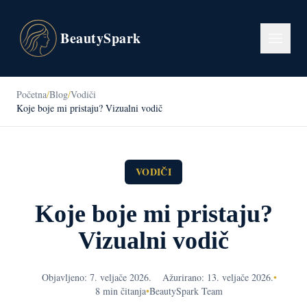
BeautySpark
Početna
/
Blog
/
Vodiči
Koje boje mi pristaju? Vizualni vodič
VODIČI
Koje boje mi pristaju?
Vizualni vodič
Objavljeno: 7. veljače 2026.
Ažurirano: 13. veljače 2026.
•
8 min čitanja
•
BeautySpark Team