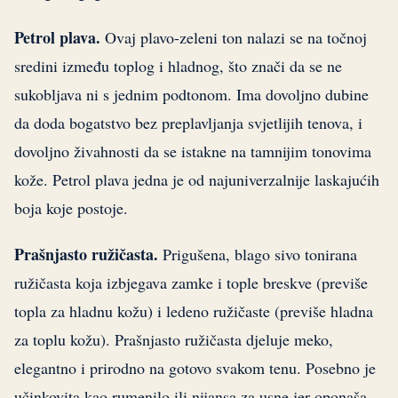
Petrol plava.
Ovaj plavo-zeleni ton nalazi se na točnoj
sredini između toplog i hladnog, što znači da se ne
sukobljava ni s jednim podtonom. Ima dovoljno dubine
da doda bogatstvo bez preplavljanja svjetlijih tenova, i
dovoljno živahnosti da se istakne na tamnijim tonovima
kože. Petrol plava jedna je od najuniverzalnije laskajućih
boja koje postoje.
Prašnjasto ružičasta.
Prigušena, blago sivo tonirana
ružičasta koja izbjegava zamke i tople breskve (previše
topla za hladnu kožu) i ledeno ružičaste (previše hladna
za toplu kožu). Prašnjasto ružičasta djeluje meko,
elegantno i prirodno na gotovo svakom tenu. Posebno je
učinkovita kao rumenilo ili nijansa za usne jer oponaša