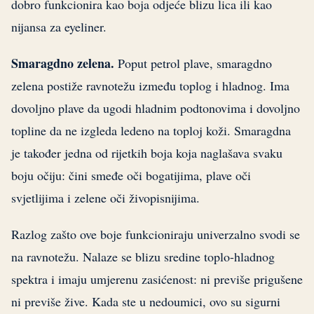
dobro funkcionira kao boja odjeće blizu lica ili kao
nijansa za eyeliner.
Smaragdno zelena.
Poput petrol plave, smaragdno
zelena postiže ravnotežu između toplog i hladnog. Ima
dovoljno plave da ugodi hladnim podtonovima i dovoljno
topline da ne izgleda ledeno na toploj koži. Smaragdna
je također jedna od rijetkih boja koja naglašava svaku
boju očiju: čini smeđe oči bogatijima, plave oči
svjetlijima i zelene oči živopisnijima.
Razlog zašto ove boje funkcioniraju univerzalno svodi se
na ravnotežu. Nalaze se blizu sredine toplo-hladnog
spektra i imaju umjerenu zasićenost: ni previše prigušene
ni previše žive. Kada ste u nedoumici, ovo su sigurni