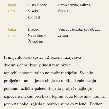
Prava
Čisto hladno +
Prava crvena, safirna,
zima
Visoki
fuksija
kontrast
Jarka
Hladno-
Vruće ružičasta, kobalt, žad
zima
Neutralno +
zelena
Živopisno
Primijetite kako sustav 12 sezona razrješava
dvosmislenost koju jednostavan okvir
toplo/hladno/neutralno ne može razriješiti. Svijetlo
proljeće i Tamna jesen oboje su topli, ali zahtijevaju
potpuno različite palete. Svijetlo proljeće najbolje
izgleda u mekim breskva i toplim aqua tonovima. Tamna
jesen najbolje izgleda u bordo i šumsko zelenoj. Podton