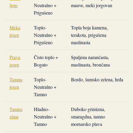
ljeto
Neutralno +
mauve, meki jorgovan
Prigušeno
Meka
Toplo-
Topla boja kamena,
jesen
Neutralno +
terakota, prigušena
Prigušeno
maslinasta
Prava
Čisto toplo +
Spaljena narančasta,
jesen
Bogato
maslinasta, brončana
Tamna
Toplo-
Bordo, šumsko zelena, hrđa
jesen
Neutralno +
Tamno
Tamna
Hladno-
Duboko grimizna,
zima
Neutralno +
smaragdna, tamno
Tamno
mornarsko plava