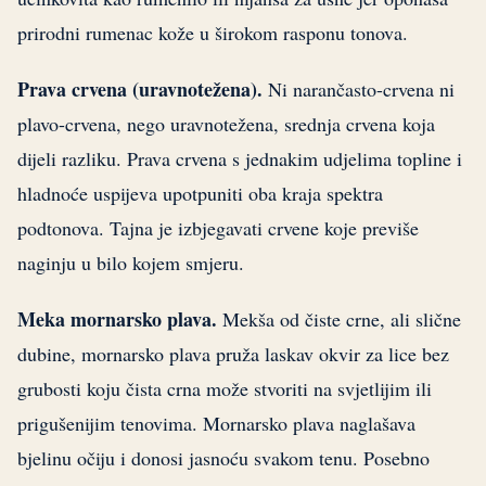
prirodni rumenac kože u širokom rasponu tonova.
Prava crvena (uravnotežena).
Ni narančasto-crvena ni
plavo-crvena, nego uravnotežena, srednja crvena koja
dijeli razliku. Prava crvena s jednakim udjelima topline i
hladnoće uspijeva upotpuniti oba kraja spektra
podtonova. Tajna je izbjegavati crvene koje previše
naginju u bilo kojem smjeru.
Meka mornarsko plava.
Mekša od čiste crne, ali slične
dubine, mornarsko plava pruža laskav okvir za lice bez
grubosti koju čista crna može stvoriti na svjetlijim ili
prigušenijim tenovima. Mornarsko plava naglašava
bjelinu očiju i donosi jasnoću svakom tenu. Posebno