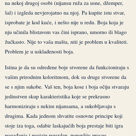
na nekoj drugoj osobi (nijansu ruža za usne, džemper,
šal) i izgleda nevjerojatno na njoj. Pa kupite istu stvar,
isprobate je kod kuće, i nešto nije u redu. Boja koja je
nju učinila blistavom vas čini isprano, umorno ili blago
žućkasto. Nije to vaša mašta, niti je problem u kvaliteti.
Problem je u usklađenosti boja.
Istina je da su određene boje stvorene da funkcioniraju s
vašim prirodnim koloritmom, dok su druge stvorene da
se s njim sukobe. Vaš ten, boja kose i boja očiju stvaraju
jedinstven skup karakteristika koje se prekrasno
harmoniziraju s nekim nijansama, a sukobljavaju s
drugima. Kada jednom shvatite osnovne principe koji
stoje iza toga, odabir laskajućih boja prestaje biti igra
pogađanja i postaje pouzdan, ponovljiv proces.