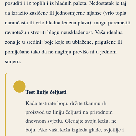
posuditi i iz toplih i iz hladnih paleta. Nedostatak je taj
da izrazito zasićene ili jednosmjerne nijanse (vrlo topla
narančasta ili vrlo hladna ledena plava), mogu poremetiti
ravnotežu i stvoriti blagu neusklađenost. Vaša idealna
zona je u sredini: boje koje su ublažene, prigušene ili
pomiješane tako da ne naginju previše ni u jednom
smjeru.
Test linije čeljusti
Kada testirate boju, držite tkaninu ili
proizvod uz liniju čeljusti na prirodnom
dnevnom svjetlu. Gledajte svoju kožu, ne
boju. Ako vaša koža izgleda glađe, svjetlije i