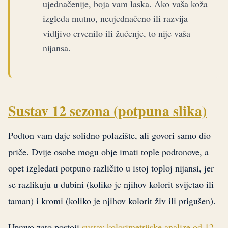
ujednačenije, boja vam laska. Ako vaša koža
izgleda mutno, neujednačeno ili razvija
vidljivo crvenilo ili žućenje, to nije vaša
nijansa.
Sustav 12 sezona (potpuna slika)
Podton vam daje solidno polazište, ali govori samo dio
priče. Dvije osobe mogu obje imati tople podtonove, a
opet izgledati potpuno različito u istoj toploj nijansi, jer
se razlikuju u dubini (koliko je njihov kolorit svijetao ili
taman) i kromi (koliko je njihov kolorit živ ili prigušen).
Upravo zato postoji
sustav kolorimetrijske analize od 12