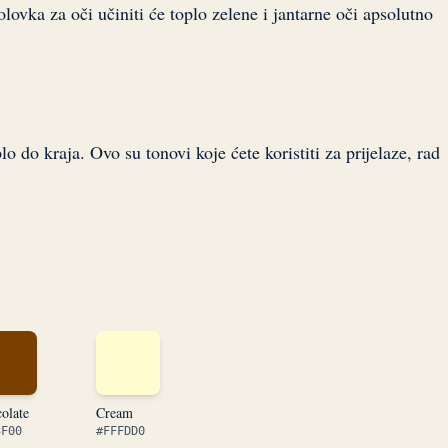
lovka za oči učiniti će toplo zelene i jantarne oči apsolutno
o do kraja. Ovo su tonovi koje ćete koristiti za prijelaze, rad
olate
Cream
3F00
#FFFDD0