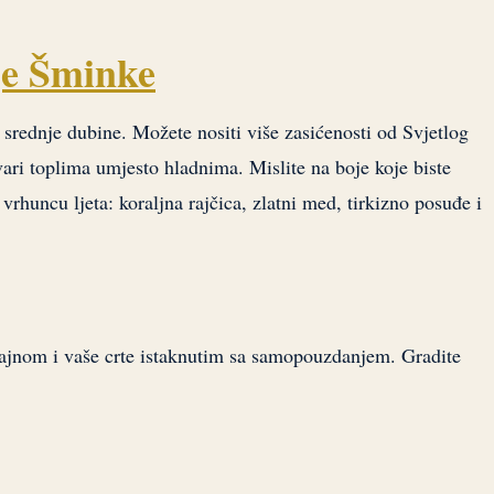
je Šminke
i srednje dubine. Možete nositi više zasićenosti od Svjetlog
stvari toplima umjesto hladnima. Mislite na boje koje biste
 vrhuncu ljeta: koraljna rajčica, zlatni med, tirkizno posuđe i
jajnom i vaše crte istaknutim sa samopouzdanjem. Gradite