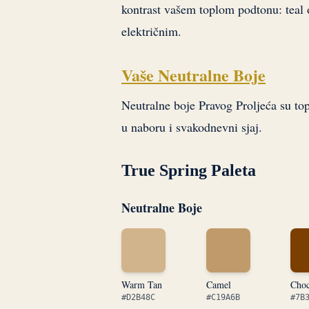
kontrast vašem toplom podtonu: teal o
električnim.
Vaše Neutralne Boje
Neutralne boje Pravog Proljeća su topl
u naboru i svakodnevni sjaj.
True Spring Paleta
Neutralne Boje
Warm Tan
Camel
Choc
#D2B48C
#C19A6B
#7B