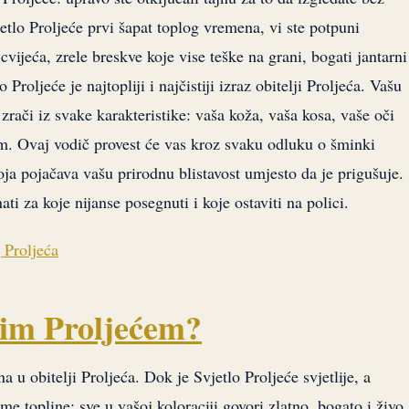
tlo Proljeće prvi šapat toplog vremena, vi ste potpuni
cvijeća, zrele breskve koje vise teške na grani, bogati jantarni
roljeće je najtopliji i najčistiji izraz obitelji Proljeća. Vašu
 zrači iz svake karakteristike: vaša koža, vaša kosa, vaše oči
em. Ovaj vodič provest će vas kroz svaku odluku o šminki
oja pojačava vašu prirodnu blistavost umjesto da je prigušuje.
ti za koje nijanse posegnuti i koje ostaviti na polici.
 Proljeća
vim Proljećem?
na u obitelji Proljeća. Dok je Svjetlo Proljeće svjetlije, a
ame topline: sve u vašoj koloraciji govori zlatno, bogato i živo.