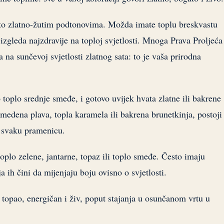
zito zlatno-žutim podtonovima. Možda imate toplu breskvastu
i izgleda najzdravije na toploj svjetlosti. Mnoga Prava Proljeća
 na sunčevoj svjetlosti zlatnog sata: to je vaša prirodna
 toplo srednje smeđe, i gotovo uvijek hvata zlatne ili bakrene
 medena plava, topla karamela ili bakrena brunetkinja, postoji
z svaku pramenicu.
toplo zelene, jantarne, topaz ili toplo smeđe. Često imaju
a ih čini da mijenjaju boju ovisno o svjetlosti.
 topao, energičan i živ, poput stajanja u osunčanom vrtu u