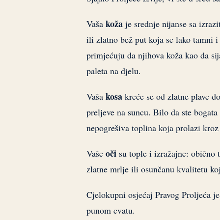
koža
Vaša
je srednje nijanse sa izra
ili zlatno bež put koja se lako tamni 
primjećuju da njihova koža kao da sija
paleta na djelu.
kosa
Vaša
kreće se od zlatne plave do
preljeve na suncu. Bilo da ste bogata
nepogrešiva toplina koja prolazi kro
oči
Vaše
su tople i izražajne: obično 
zlatne mrlje ili osunčanu kvalitetu koj
Cjelokupni osjećaj Pravog Proljeća je
punom cvatu.