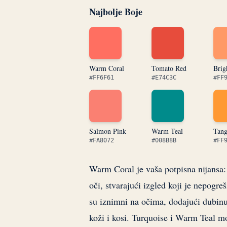
Najbolje Boje
Warm Coral
Tomato Red
Brig
#FF6F61
#E74C3C
#FF
Salmon Pink
Warm Teal
Tang
#FA8072
#008B8B
#FF
Warm Coral je vaša potpisna nijansa:
oči, stvarajući izgled koji je nepog
su iznimni na očima, dodajući dubinu
koži i kosi. Turquoise i Warm Teal mo