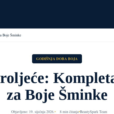
za Boje Šminke
GODIŠNJA DOBA BOJA
roljeće: Komplet
za Boje Šminke
Objavljeno: 19. siječnja 2026.
•
8 min čitanja
•
BeautySpark Team