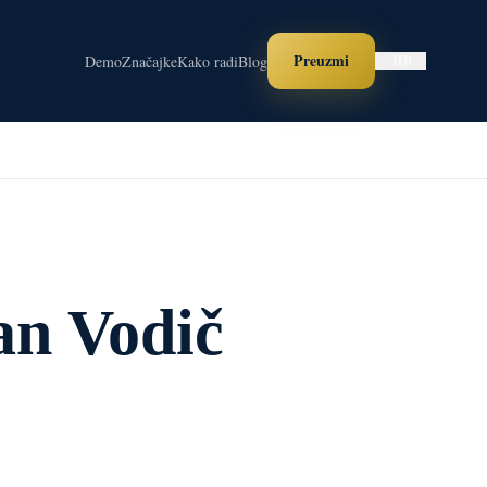
Preuzmi
Demo
Značajke
Kako radi
Blog
HR
an Vodič