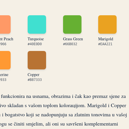
ht Peach
Turquoise
Grass Green
Marigold
9966
#40E0D0
#66B032
#EAA221
erine
Copper
9933
#B87333
 funkcionira na usnama, obrazima i čak kao premaz sjene za
rešivo skladan s vašom toplom kolorацijom. Marigold i Copper
 i bogatstvo koji se nadopunjuju sa zlatnim tonovima u vašoj
gu se činiti smjelim, ali oni su savršeni komplementarni