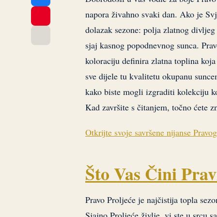
napora živahno svaki dan. Ako je Svje
dolazak sezone: polja zlatnog divljeg 
sjaj kasnog popodnevnog sunca. Pravo P
koloraciju definira zlatna toplina koja
sve dijele tu kvalitetu okupanu sunc
kako biste mogli izgraditi kolekciju k
Kad završite s čitanjem, točno ćete zna
Otkrijte svoje savršene nijanse Pravog
Što Vas Čini Pra
Pravo Proljeće je najčistija topla sezo
Sjajno Proljeće življe, vi ste u srcu s