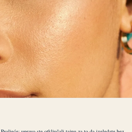
roljeće: upravo ste otključali tajnu za to da izgledate bez