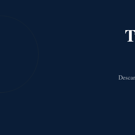
T
Descar