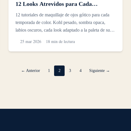
12 Looks Atrevidos para Cada
Temporada de Color
12 tutoriales de maquillaje de ojos gótico para cada
temporada de color. Kohl pesado, sombra opaca,
labios oscuros, cada look adaptado a la paleta de su
tempora...
25 mar 2026
18 min de lectura
← Anterior
1
2
3
4
Siguiente →