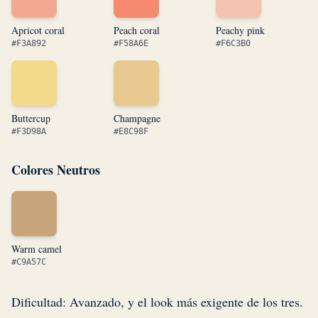
Apricot coral
Peach coral
Peachy pink
#F3A892
#F58A6E
#F6C3B0
Buttercup
Champagne
#F3D98A
#E8C98F
Colores Neutros
Warm camel
#C9A57C
Dificultad: Avanzado, y el look más exigente de los tres.