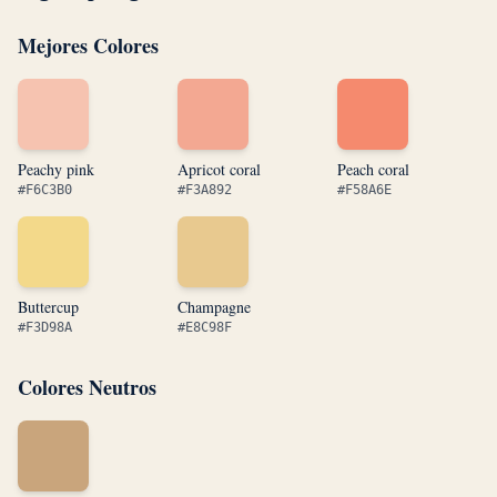
Mejores Colores
Peachy pink
Apricot coral
Peach coral
#F6C3B0
#F3A892
#F58A6E
Buttercup
Champagne
#F3D98A
#E8C98F
Colores Neutros