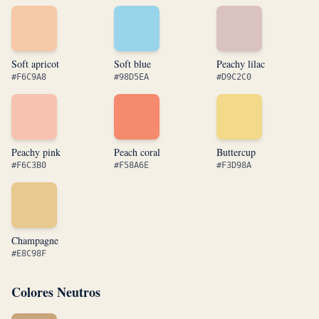
Soft apricot
Soft blue
Peachy lilac
#F6C9A8
#98D5EA
#D9C2C0
Peachy pink
Peach coral
Buttercup
#F6C3B0
#F58A6E
#F3D98A
Champagne
#E8C98F
Colores Neutros