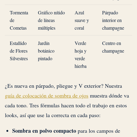
Tormenta
Gráfico nítido
Azul
Párpado
A
de
de líneas
suave y
interior en
Cometas
múltiples
coral
champagne
Estallido
Jardín
Verde
Centro en
A
de Flores
botánico
hoja y
champagne
Silvestres
pintado
verde
hierba
¿Es nueva en párpado, pliegue y V exterior? Nuestra
guía de colocación de sombra de ojos
muestra dónde va
cada tono. Tres fórmulas hacen todo el trabajo en estos
looks, así que use la correcta en cada paso:
Sombra en polvo compacto
para los campos de