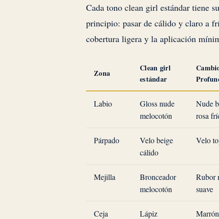
Cada tono clean girl estándar tiene s
principio: pasar de cálido y claro a 
cobertura ligera y la aplicación míni
Clean girl
Cambio
Zona
estándar
Profun
Labio
Gloss nude
Nude b
melocotón
rosa frí
Párpado
Velo beige
Velo to
cálido
Mejilla
Bronceador
Rubor r
melocotón
suave
Ceja
Lápiz
Marrón 