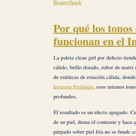
BeautySpark
Por qué los tonos 
funcionan en el I
La paleta clean girl por defecto tiend
cálido, brillo dorado, rubor de matiz
de estéticas de estación cálida, dond
Invierno Profundo
, esos mismos tono
profundos.
El resultado es un efecto apagado. Cu
de su piel, drena el contraste y hace
párpado sobre piel fría no se funde c