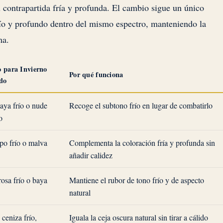
u contrapartida fría y profunda. El cambio sigue un único
frío y profundo dentro del mismo espectro, manteniendo la
ma.
 para Invierno
Por qué funciona
do
aya frío o nude
Recoge el subtono frío en lugar de combatirlo
o
po frío o malva
Complementa la coloración fría y profunda sin
añadir calidez
osa frío o baya
Mantiene el rubor de tono frío y de aspecto
natural
ceniza frío,
Iguala la ceja oscura natural sin tirar a cálido