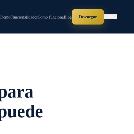
Descargar
Demo
Funcionalidades
Cómo funciona
Blog
ES
 para
 puede