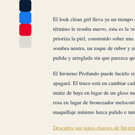
El look clean girl lleva ya un tiempo
término le resulta nuevo, esta es la v
prioriza la piel, construido sobre un
sombra neutra, un toque de rubor y un
pulida y arreglada sin que parezca qu
El Invierno Profundo puede lucirlo si
apagará. El truco está en cambiar cad
matiz de baya en lugar de un gloss me
rosa en lugar de bronceador melocotón
maquillaje mínimo luzca pulido e int
Descubra sus tonos exactos de Invier