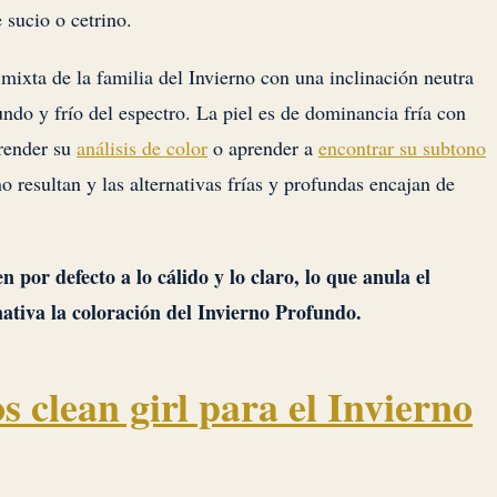
 sucio o cetrino.
mixta de la familia del Invierno con una inclinación neutra
ndo y frío del espectro. La piel es de dominancia fría con
render su
análisis de color
o aprender a
encontrar su subtono
o resultan y las alternativas frías y profundas encajan de
n por defecto a lo cálido y lo claro, lo que anula el
ativa la coloración del Invierno Profundo.
s clean girl para el Invierno