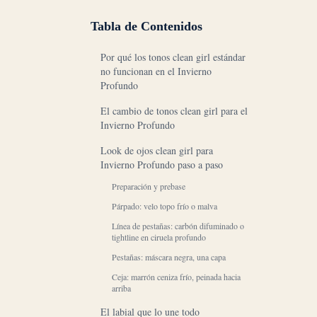
Tabla de Contenidos
Por qué los tonos clean girl estándar
no funcionan en el Invierno
Profundo
El cambio de tonos clean girl para el
Invierno Profundo
Look de ojos clean girl para
Invierno Profundo paso a paso
Preparación y prebase
Párpado: velo topo frío o malva
Línea de pestañas: carbón difuminado o
tightline en ciruela profundo
Pestañas: máscara negra, una capa
Ceja: marrón ceniza frío, peinada hacia
arriba
El labial que lo une todo