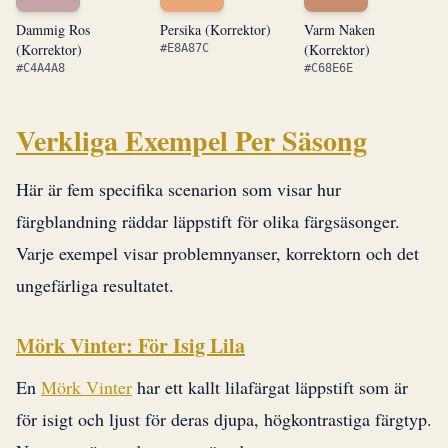
Dammig Ros
Persika (Korrektor)
Varm Naken
(Korrektor)
(Korrektor)
#E8A87C
#C4A4A8
#C68E6E
Verkliga Exempel Per Säsong
Här är fem specifika scenarion som visar hur
färgblandning räddar läppstift för olika färgsäsonger.
Varje exempel visar problemnyanser, korrektorn och det
ungefärliga resultatet.
Mörk Vinter: För Isig Lila
En
Mörk Vinter
har ett kallt lilafärgat läppstift som är
för isigt och ljust för deras djupa, högkontrastiga färgtyp.