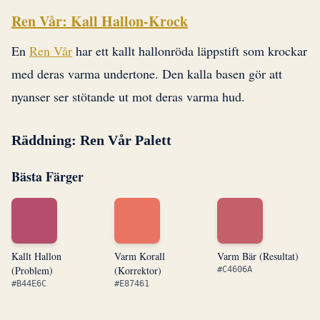
Ren Vår: Kall Hallon-Krock
En
Ren Vår
har ett kallt hallonröda läppstift som krockar
med deras varma undertone. Den kalla basen gör att
nyanser ser stötande ut mot deras varma hud.
Räddning: Ren Vår Palett
Bästa Färger
Kallt Hallon
Varm Korall
Varm Bär (Resultat)
(Problem)
(Korrektor)
#C4606A
#B44E6C
#E87461