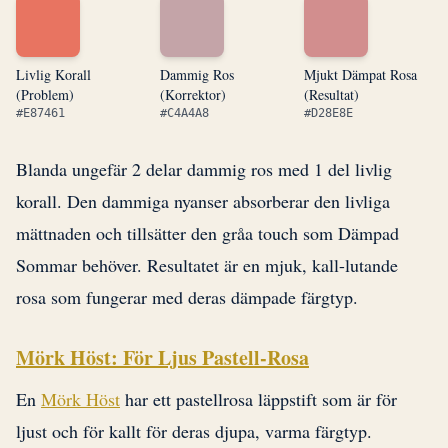
Livlig Korall
Dammig Ros
Mjukt Dämpat Rosa
(Problem)
(Korrektor)
(Resultat)
#E87461
#C4A4A8
#D28E8E
Blanda ungefär 2 delar dammig ros med 1 del livlig
korall. Den dammiga nyanser absorberar den livliga
mättnaden och tillsätter den gråa touch som Dämpad
Sommar behöver. Resultatet är en mjuk, kall-lutande
rosa som fungerar med deras dämpade färgtyp.
Mörk Höst: För Ljus Pastell-Rosa
En
Mörk Höst
har ett pastellrosa läppstift som är för
ljust och för kallt för deras djupa, varma färgtyp.