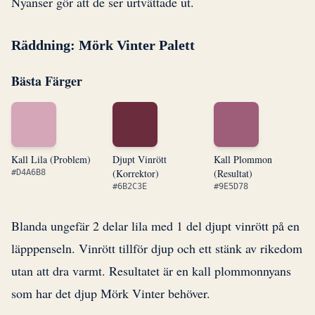
Nyanser gör att de ser urtvättade ut.
Räddning: Mörk Vinter Palett
Bästa Färger
Kall Lila (Problem)
Djupt Vinrött
Kall Plommon
(Korrektor)
(Resultat)
#D4A6B8
#6B2C3E
#9E5D78
Blanda ungefär 2 delar lila med 1 del djupt vinrött på en
läpppenseln. Vinrött tillför djup och ett stänk av rikedom
utan att dra varmt. Resultatet är en kall plommonnyans
som har det djup Mörk Vinter behöver.