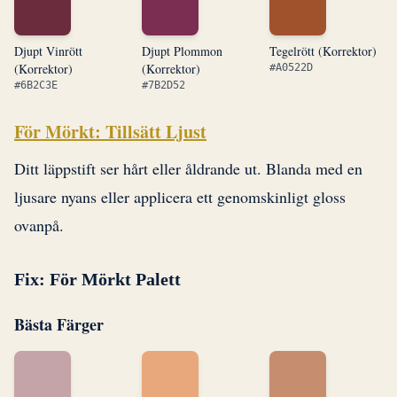
Djupt Vinrött
Djupt Plommon
Tegelrött (Korrektor)
(Korrektor)
(Korrektor)
#A0522D
#6B2C3E
#7B2D52
För Mörkt: Tillsätt Ljust
Ditt läppstift ser hårt eller åldrande ut. Blanda med en
ljusare nyans eller applicera ett genomskinligt gloss
ovanpå.
Fix: För Mörkt Palett
Bästa Färger