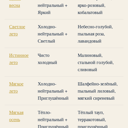
весна
нейтральный +
ярко-розовый,
Яркий
кобальтовый
Светлое
Холодно-
Небесно-голубой,
лето
нейтральный +
пыльная роза,
Светлый
лавандовый
Истинное
Чисто
Малиновый,
лето
холодный
стальной голубой,
сливовый
Мягкое
Холодно-
Шалфейно-зелёный,
лето
нейтральный +
пыльный лиловый,
Приглушённый
мягкий сиреневый
Мягкая
Тёпло-
Тёплый тауп,
осень
нейтральный +
терракотовый,
Приглушённый
приглушённый