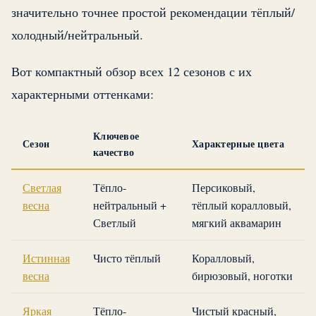
значительно точнее простой рекомендации тёплый/
холодный/нейтральный.
Вот компактный обзор всех 12 сезонов с их
характерными оттенками:
Ключевое
Сезон
Характерные цвета
качество
Светлая
Тёпло-
Персиковый,
весна
нейтральный +
тёплый коралловый,
Светлый
мягкий аквамарин
Истинная
Чисто тёплый
Коралловый,
весна
бирюзовый, ноготки
Яркая
Тёпло-
Чистый красный,