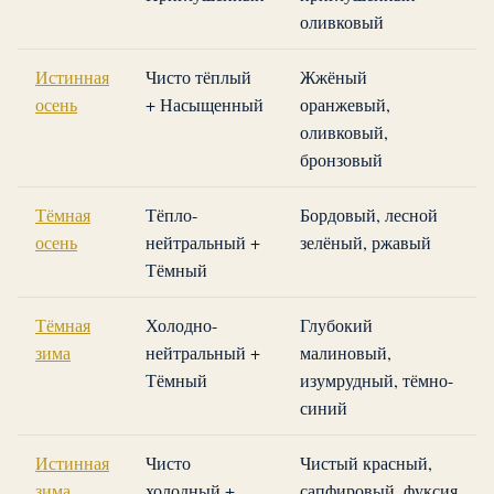
оливковый
Истинная
Чисто тёплый
Жжёный
осень
+ Насыщенный
оранжевый,
оливковый,
бронзовый
Тёмная
Тёпло-
Бордовый, лесной
осень
нейтральный +
зелёный, ржавый
Тёмный
Тёмная
Холодно-
Глубокий
зима
нейтральный +
малиновый,
Тёмный
изумрудный, тёмно-
синий
Истинная
Чисто
Чистый красный,
зима
холодный +
сапфировый, фуксия