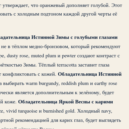
г утверждает, что оранжевый дополняет голубой. Этот
овать с холодным подтоном каждой другой черты её
адательница Истинной Зимы с голубыми глазами
а не в тёплом медно-бронзовом, который рекомендуют
e, dusty rose, muted plum и pewter создают контраст с
ёткостью Зимы. Тёплый terracotta заставит глаза
Обладательница Истинной
т конфликтовать с кожей.
 выбирать warm burgundy, reddish plum и earthy rose
ически является дополнительным к зелёному, будет
Обладательница Яркой Весны с карими
ой коже.
 vivid turquoise и burnished gold. Холодный navy,
артной рекомендацией для карих глаз, будет выглядеть
 тёплой чёткости Весны.