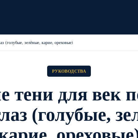
з (голубые, зелёные, карие, ореховые)
РУКОВОДСТВА
 тени для век 
глаз (голубые, зе
карие, ореховые