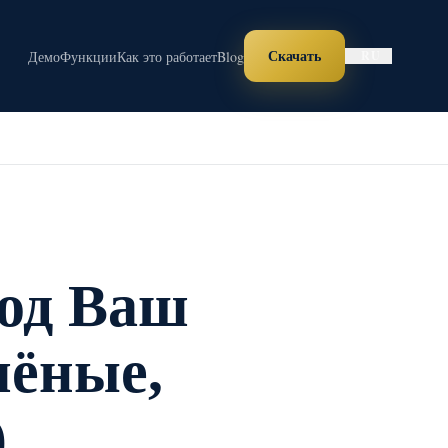
Скачать
Демо
Функции
Как это работает
Blog
RU
под Ваш
лёные,
)