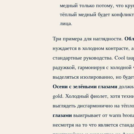
медный только потому, что кру
тёплый медный будет конфликт
лица.
Обл
Три примера для наглядности.
нуждается в холодном контрасте, 
стандартные руководства. Cool taup
радужкой, гармонируя с холодной ч
выделяться изолированно, но буде
Осени с зелёными глазами
должна
gold. Холодный фиолет, хотя техн
выглядеть дисгармонично на тёпл
глазами
выигрывает от warm bronze,
несмотря на то что является станд
приглушённо и неуместно на фоне