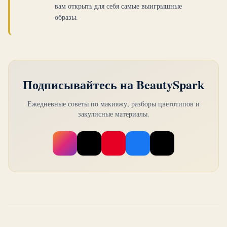
мягким персиковым и шампанским тонам, вы,
вам открыть для себя самые выигрышные
образы.
скорее всего, Светлая Весна. Изучите наше
руководство по Чистой Весне для подробного
сравнения.
Подписывайтесь на BeautySpark
Ежедневные советы по макияжу, разборы цветотипов и
закулисные материалы.