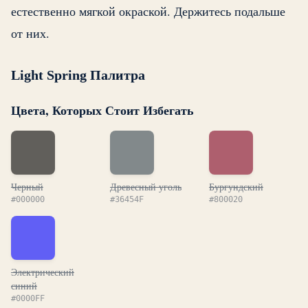
естественно мягкой окраской. Держитесь подальше
от них.
Light Spring Палитра
Цвета, Которых Стоит Избегать
Черный
Древесный уголь
Бургундский
#000000
#36454F
#800020
Электрический
синий
#0000FF