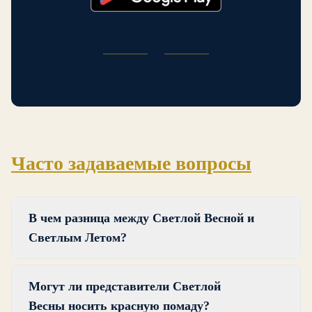
Часто задаваемые вопросы
В чем разница между Светлой Весной и
Светлым Летом?
Светлая Весна и Светлое Лето имеют светлое,
Могут ли представители Светлой
нежное качество, но они различаются по
Весны носить красную помаду?
теплоте. Светлая Весна имеет отчетливо