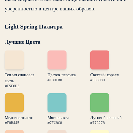
уверенностью в центре ваших образов.
Light Spring Палитра
Лучшие Цвета
Теплая слоновая
Цветок персика
Светлый коралл
кость
#FBBCB8
#F08080
#F5E6D3
Медовое золото
Мягкая аква
Луговой зеленый
#E8B445
#7EC8C8
#77C278