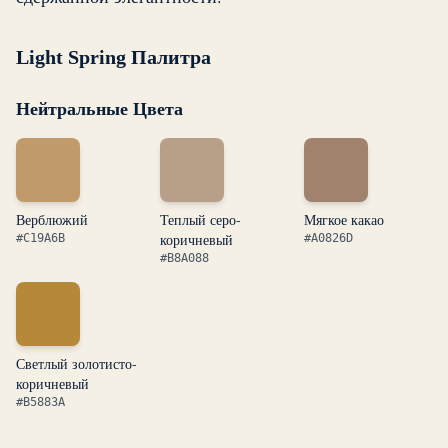
Light Spring Палитра
Нейтральные Цвета
Верблюжий
Теплый серо-
Мягкое какао
коричневый
#C19A6B
#A0826D
#B8A088
Светлый золотисто-
коричневый
#B5883A