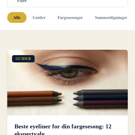
Filtre
Alle
Guider
Fargesesonger
Sammenligninger
GUIDER
Beste eyeliner for din fargesesong: 12
ekspertvalg