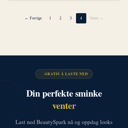
← Forrige
1
2
3
4
Neste →
GRATIS Å LASTE NED
Din perfekte sminke
venter
Last ned BeautySpark nå og oppdag looks