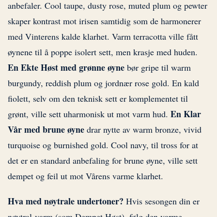
anbefaler. Cool taupe, dusty rose, muted plum og pewter
skaper kontrast mot irisen samtidig som de harmonerer
med Vinterens kalde klarhet. Varm terracotta ville fått
øynene til å poppe isolert sett, men krasje med huden.
En Ekte Høst med grønne øyne
bør gripe til warm
burgundy, reddish plum og jordnær rose gold. En kald
fiolett, selv om den teknisk sett er komplementet til
En Klar
grønt, ville sett uharmonisk ut mot varm hud.
Vår med brune øyne
drar nytte av warm bronze, vivid
turquoise og burnished gold. Cool navy, til tross for at
det er en standard anbefaling for brune øyne, ville sett
dempet og feil ut mot Vårens varme klarhet.
Hva med nøytrale undertoner?
Hvis sesongen din er
nøytral-varm (som Dempet Høst), følg den varme