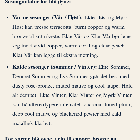
Sesongnotater for blå øyne:
Varme sesonger (Vår / Høst):
Ekte Høst og Mørk
Høst kan presse terracotta, burnt copper og warm
bronze til sitt rikeste. Ekte Vår og Klar Vår bør lene
seg inn i vivid copper, warm coral og clear peach.
Klar Vår kan legge til ekstra metning.
Kalde sesonger (Sommer / Vinter):
Ekte Sommer,
Dempet Sommer og Lys Sommer gjør det best med
dusty rose-bronze, muted mauve og cool taupe. Hold
alt dempet. Ekte Vinter, Klar Vinter og Mørk Vinter
kan håndtere dypere intensitet: charcoal-toned plum,
deep cool mauve og blackened pewter med kald
metallisk klarhet.
For varme blå øyne, grip til copper, bronze og