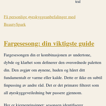
teal
Få personlige øyeskyggeanbefalinger med
BeautySpark
Fargesesong: din viktigste guide
Fargesesongen din er kombinasjonen av undertone,
dybde og klarhet som definerer den overordnede paletten
din. Den avgjør om øynene, huden og håret ditt
fundamentalt er varme eller kalde. Dette er ikke en subtil
finpussing av andre råd. Det er det primære filteret som
all øyeskyggeveiledning bør passere gjennom.
Her er kjerneprinsippet: sesongen identifiserer