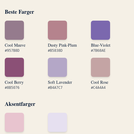
Beste Farger
Cool Mauve
Dusty Pink-Plum
Blue-Violet
#957B8D
#B5838D
#7B68AE
Cool Berry
Soft Lavender
Cool Rose
#8B5076
#B4A7C7
#C4A4A4
Aksentfarger