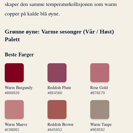
skaper den samme temperaturkollisjonen som warm
copper på kalde blå øyne.
Grønne øyne: Varme sesonger (Vår / Høst)
Palett
Beste Farger
Warm Burgundy
Reddish Plum
Rose Gold
#800020
#8E4560
#B76E79
Warm Mauve
Reddish Brown
Warm Taupe
#C08081
#A45A52
#9E8E82