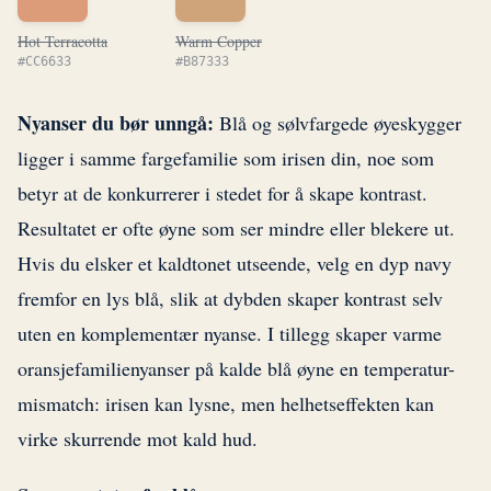
Hot Terracotta
Warm Copper
#CC6633
#B87333
Nyanser du bør unngå:
Blå og sølvfargede øyeskygger
ligger i samme fargefamilie som irisen din, noe som
betyr at de konkurrerer i stedet for å skape kontrast.
Resultatet er ofte øyne som ser mindre eller blekere ut.
Hvis du elsker et kaldtonet utseende, velg en dyp navy
fremfor en lys blå, slik at dybden skaper kontrast selv
uten en komplementær nyanse. I tillegg skaper varme
oransjefamilienyanser på kalde blå øyne en temperatur-
mismatch: irisen kan lysne, men helhetseffekten kan
virke skurrende mot kald hud.