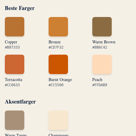
Beste Farger
Copper
Bronze
Warm Brown
#B87333
#CD7F32
#8B6C42
Terracotta
Burnt Orange
Peach
#CC6633
#CC5500
#FFDAB9
Aksentfarger
Warm Taupe
Champagne