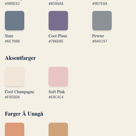
#9B8E82
#B5868A
#9D7E8A
Slate
Cool Plum
Pewter
#6E7B8B
#7B6D8E
#8A9197
Aksentfarger
Cool Champagne
Soft Pink
#F0E6DA
#E8C4C4
Farger Å Unngå