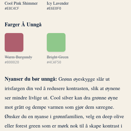
Cool Pink Shimmer
Icy Lavender
#E8C4CF
#E6E0F0
Farger Å Unngå
Warm Burgundy
Bright Green
#800020
#4CAF50
Nyanser du bør unngå:
Grønn øyeskygge slår ut
irisfargen din ved å redusere kontrasten, slik at øynene
ser mindre livlige ut. Cool silver kan dra grønne øyne
mot grått og dempe varmen som gjør dem særegne.
Ønsker du en nyanse i grønnfamilien, velg en deep olive
eller forest green som er mørk nok til å skape kontrast i