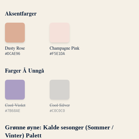
Aksentfarger
Dusty Rose
Champagne Pink
#DCAE96
#F5E1DA
Farger Å Unngå
Cool Violet
Cool Silver
#7B68AE
#C0C0C0
Grønne øyne: Kalde sesonger (Sommer /
Vinter) Palett