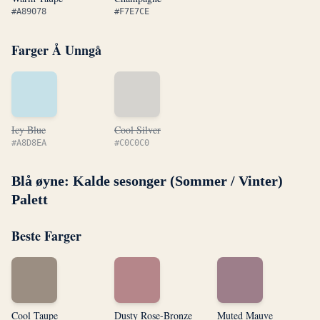
#A89078
#F7E7CE
Farger Å Unngå
Icy Blue
Cool Silver
#A8D8EA
#C0C0C0
Blå øyne: Kalde sesonger (Sommer / Vinter)
Palett
Beste Farger
Cool Taupe
Dusty Rose-Bronze
Muted Mauve