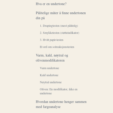
Hva er en undertone?
Pålitelige måter å finne undertonen
din på
1. Drapingtesten (mest pålitelig)
2. Smykketesten (støtteindikator)
3. Hvitt papir-testen
Et ord om solreaksjonstesten
Varm, kald, nøytral og
olivenmodifikatoren
Varm undertone
Kald undertone
Nøytral undertone
Oliven: En modifikator, ikke en
undertone
Hvordan undertone henger sammen
med fargeanalyse