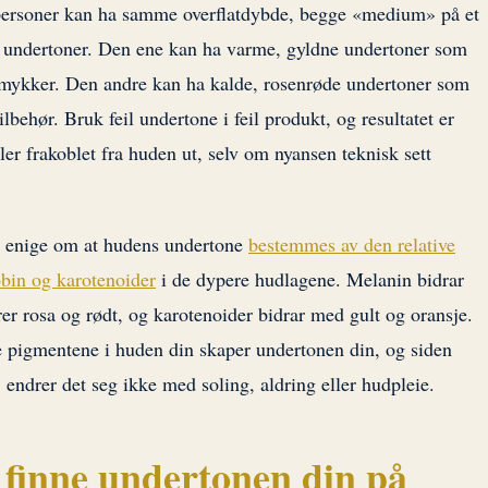
o personer kan ha samme overflatdybde, begge «medium» på et
ge undertoner. Den ene kan ha varme, gyldne undertoner som
lsmykker. Den andre kan ha kalde, rosenrøde undertoner som
ilbehør. Bruk feil undertone i feil produkt, og resultatet er
er frakoblet fra huden ut, selv om nyansen teknisk sett
lt enige om at hudens undertone
bestemmes av den relative
bin og karotenoider
i de dypere hudlagene. Melanin bidrar
er rosa og rødt, og karotenoider bidrar med gult og oransje.
e pigmentene i huden din skaper undertonen din, og siden
k, endrer det seg ikke med soling, aldring eller hudpleie.
å finne undertonen din på