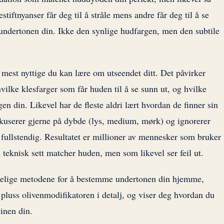
pestiftnyanser får deg til å stråle mens andre får deg til å se
rt undertonen din. Ikke den synlige hudfargen, men den subtile
 mest nyttige du kan lære om utseendet ditt. Det påvirker
ilke klesfarger som får huden til å se sunn ut, og hvilke
 din. Likevel har de fleste aldri lært hvordan de finner sin
kuserer gjerne på dybde (lys, medium, mørk) og ignorerer
ullstendig. Resultatet er millioner av mennesker som bruker
teknisk sett matcher huden, men som likevel ser feil ut.
telige metodene for å bestemme undertonen din hjemme,
 pluss olivenmodifikatoren i detalj, og viser deg hvordan du
inen din.