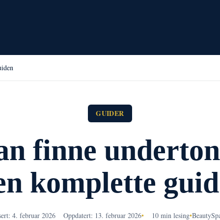
uiden
GUIDER
n finne underton
n komplette gui
sert: 4. februar 2026
Oppdatert: 13. februar 2026
•
10 min lesing
•
BeautySp