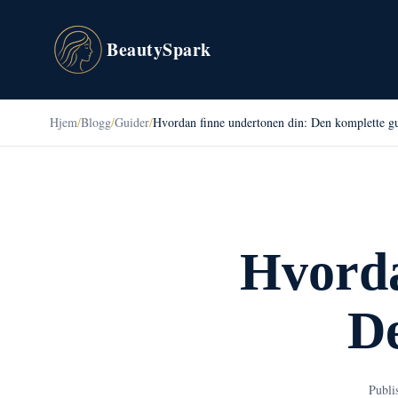
BeautySpark
Hjem
/
Blogg
/
Guider
/
Hvordan finne undertonen din: Den komplette g
Hvorda
De
Publi