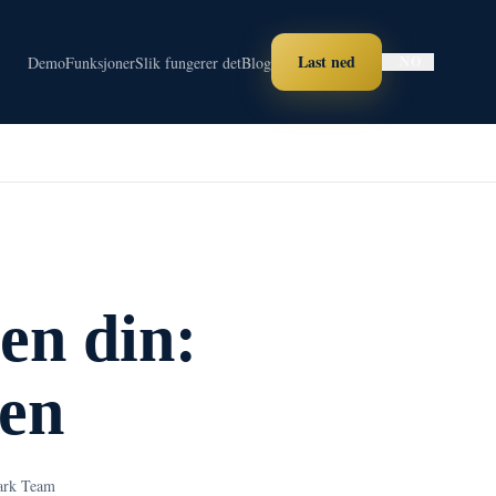
Last ned
Demo
Funksjoner
Slik fungerer det
Blog
NO
en din:
den
ark Team