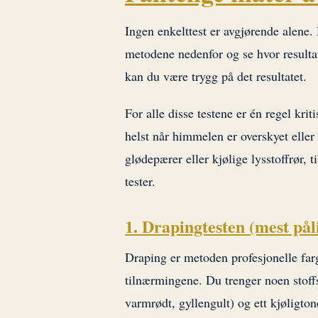
Ingen enkelttest er avgjørende alene.
metodene nedenfor og se hvor resulta
kan du være trygg på det resultatet.
For alle disse testene er én regel krit
helst når himmelen er overskyet eller 
glødepærer eller kjølige lysstoffrør, ti
tester.
1. Drapingtesten (mest påli
Draping er metoden profesjonelle farg
tilnærmingene. Du trenger noen stoffs
varmrødt, gyllengult) og ett kjøligton