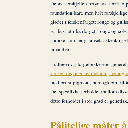
Denne forskjellen betyr noe fordi t
foundation-kart, men helt forskjelli
gløder i ferskenfargett rouge og gul
ser best ut i bærfargett rouge og sølvt
sminke som ser grumset, askeaktig ell
«matcher».
Hudleger og fargeforskere er genere
konsentrasjonen av melanin, hemoglo
med brunt pigment, hemoglobin tilfør
Det spesifikke forholdet mellom diss
dette forholdet i stor grad er genetis
Pålitelige måter 