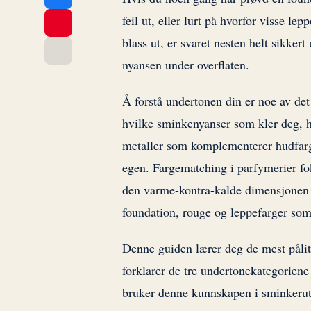
feil ut, eller lurt på hvorfor visse lep
blass ut, er svaret nesten helt sikke
nyansen under overflaten.
Å forstå undertonen din er noe av det
hvilke sminkenyanser som kler deg, hv
metaller som komplementerer hudfargen
egen. Fargematching i parfymerier fo
den varme-kontra-kalde dimensjonen f
foundation, rouge og leppefarger som 
Denne guiden lærer deg de mest påli
forklarer de tre undertonekategoriene
bruker denne kunnskapen i sminkerut