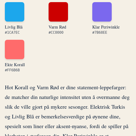
Livlig Blå
Varm Rød
Klar Periwinkle
#1CA7EC
#CC0000
#7B68EE
Ekte Korall
#FF6B6B
Hot Korall og Varm Rød er dine statement-leppefarger:
de matcher din naturlige intensitet uten å overmanne deg
slik de ville gjort på mykere sesonger. Elektrisk Turkis
og Livlig Blå er bemerkelsesverdige på øynene dine,
spesielt som liner eller aksent-nyanse, fordi de spiller på
klarheten i øyefargen din. Klar Periwinkle er et