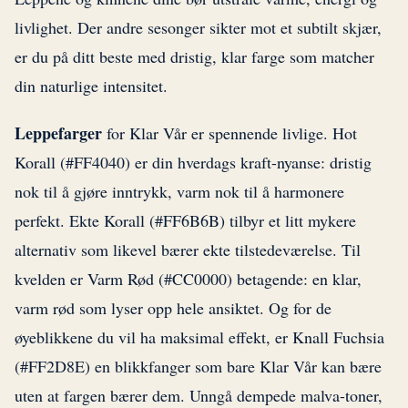
livlighet. Der andre sesonger sikter mot et subtilt skjær,
er du på ditt beste med dristig, klar farge som matcher
din naturlige intensitet.
Leppefarger
for Klar Vår er spennende livlige. Hot
Korall (#FF4040) er din hverdags kraft-nyanse: dristig
nok til å gjøre inntrykk, varm nok til å harmonere
perfekt. Ekte Korall (#FF6B6B) tilbyr et litt mykere
alternativ som likevel bærer ekte tilstedeværelse. Til
kvelden er Varm Rød (#CC0000) betagende: en klar,
varm rød som lyser opp hele ansiktet. Og for de
øyeblikkene du vil ha maksimal effekt, er Knall Fuchsia
(#FF2D8E) en blikkfanger som bare Klar Vår kan bære
uten at fargen bærer dem. Unngå dempede malva-toner,