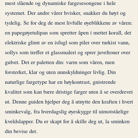
mest slående og dynamiske fargesesongene i hele
systemet. Der andre vårer hvisker, snakker du høyt og
tydelig. Se for deg de mest livfulle øyeblikkene av våren:
en papegøyetulipan som spretter åpen i mettet korall, det
elektriske glimt av en isfugl som piler over turkist vann,
sollys som treffer et glassmaleri og sprer juveltoner over
gulvet. Det er paletten din: varm som våren, men
forsterket, klar og uten unnskyldninger livlig. Din
naturlige fargetype har en høykontrast, gnistrende
kvalitet som kan bære dristige farger uten å se overdrevet
ut. Denne guiden hjelper deg å utnytte den kraften i hvert
sminkevalg, fra hverdagslig øyeskygge til uimotståelige
kveldslapper. Du er skapt for å skille deg ut, la sminken
din bevise det.