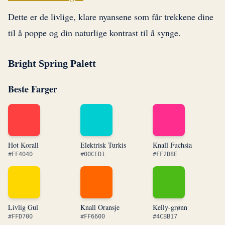
Dette er de livlige, klare nyansene som får trekkene dine
til å poppe og din naturlige kontrast til å synge.
Bright Spring Palett
Beste Farger
Hot Korall
Elektrisk Turkis
Knall Fuchsia
#FF4040
#00CED1
#FF2D8E
Livlig Gul
Knall Oransje
Kelly-grønn
#FFD700
#FF6600
#4CBB17