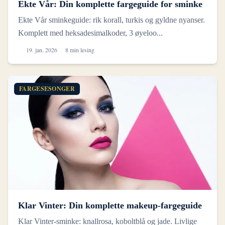
Ekte Vår: Din komplette fargeguide for sminke
Ekte Vår sminkeguide: rik korall, turkis og gyldne nyanser.
Komplett med heksadesimalkoder, 3 øyeloo...
19. jan. 2026
8 min lesing
FARGESESONGER
Klar Vinter: Din komplette makeup-fargeguide
Klar Vinter-sminke: knallrosa, koboltblå og jade. Livlige