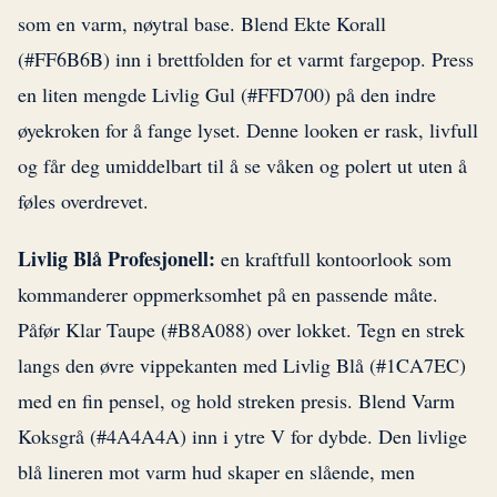
som en varm, nøytral base. Blend Ekte Korall
(#FF6B6B) inn i brettfolden for et varmt fargepop. Press
en liten mengde Livlig Gul (#FFD700) på den indre
øyekroken for å fange lyset. Denne looken er rask, livfull
og får deg umiddelbart til å se våken og polert ut uten å
føles overdrevet.
Livlig Blå Profesjonell:
en kraftfull kontoorlook som
kommanderer oppmerksomhet på en passende måte.
Påfør Klar Taupe (#B8A088) over lokket. Tegn en strek
langs den øvre vippekanten med Livlig Blå (#1CA7EC)
med en fin pensel, og hold streken presis. Blend Varm
Koksgrå (#4A4A4A) inn i ytre V for dybde. Den livlige
blå lineren mot varm hud skaper en slående, men