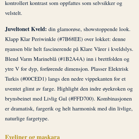
kontrollert kontrast som oppfattes som selvsikker og
velstelt.
Juveltonet Kveld:
din glamorøse, showstoppende look.
Klapp Klar Periwinkle (#7B68EE) over lokket: denne
nyansen blir helt fascinerende på Klare Vårer i kveldslys.
Blend Varm Marineblå (#1B2A4A) inn i brettfolden og
ytre V for dyp, forførende dimensjon. Plasser Elektrisk
Turkis (#00CED1) langs den nedre vippekanten for et
uventet glimt av farge. Highlight den indre øyekroken og
brynsbeinet med Livlig Gul (#FFD700). Kombinasjonen
er dramatisk, fargerik og helt harmonisk med din livlige,
naturlige fargetype.
Eyeliner og maskara