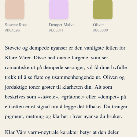
Støvete Rose
Dempet Malva
Oliven
#DCAE96
#E0B0FF
#808000
Støvete og dempede nyanser er den vanligste feilen for
Klare Vårer. Disse nedtonede fargene, som ser
romantiske ut på dempede sesonger, vil få dine livfulle
trekk til å se flate og usammenhengende ut. Oliven og
jordaktige toner grøter til klarheten din. Alt som
beskrives som «støvete», «gråtonet» eller «dempet» på
etiketten er et signal om å legge det tilbake. Du trenger
pigment, metning og klarhet i hver nyanse du bruker.
Klar Vårs varm-nøytrale karakter betyr at den deler