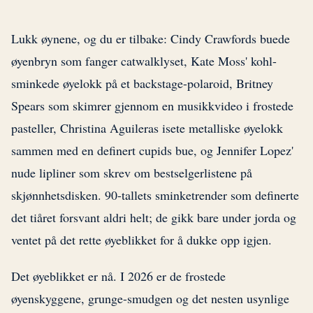
Lukk øynene, og du er tilbake: Cindy Crawfords buede
øyenbryn som fanger catwalklyset, Kate Moss' kohl-
sminkede øyelokk på et backstage-polaroid, Britney
Spears som skimrer gjennom en musikkvideo i frostede
pasteller, Christina Aguileras isete metalliske øyelokk
sammen med en definert cupids bue, og Jennifer Lopez'
nude lipliner som skrev om bestselgerlistene på
skjønnhetsdisken. 90-tallets sminketrender som definerte
det tiåret forsvant aldri helt; de gikk bare under jorda og
ventet på det rette øyeblikket for å dukke opp igjen.
Det øyeblikket er nå. I 2026 er de frostede
øyenskyggene, grunge-smudgen og det nesten usynlige