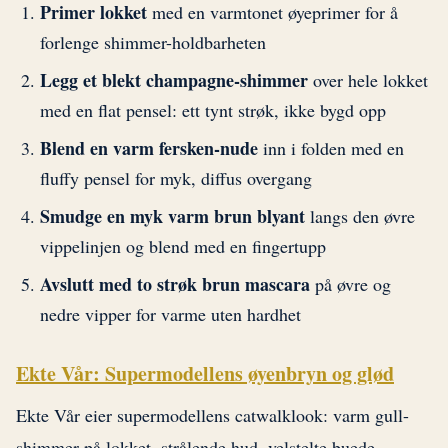
Primer lokket
med en varmtonet øyeprimer for å
forlenge shimmer-holdbarheten
Legg et blekt champagne-shimmer
over hele lokket
med en flat pensel: ett tynt strøk, ikke bygd opp
Blend en varm fersken-nude
inn i folden med en
fluffy pensel for myk, diffus overgang
Smudge en myk varm brun blyant
langs den øvre
vippelinjen og blend med en fingertupp
Avslutt med to strøk brun mascara
på øvre og
nedre vipper for varme uten hardhet
Ekte Vår: Supermodellens øyenbryn og glød
Ekte Vår eier supermodellens catwalklook: varm gull-
shimmer på lokket, strålende hud, velstelte buede