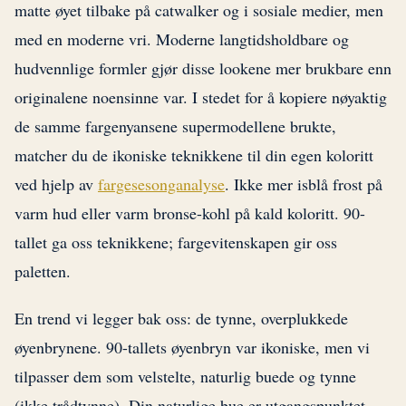
matte øyet tilbake på catwalker og i sosiale medier, men
med en moderne vri. Moderne langtidsholdbare og
hudvennlige formler gjør disse lookene mer brukbare enn
originalene noensinne var. I stedet for å kopiere nøyaktig
de samme fargenyansene supermodellene brukte,
matcher du de ikoniske teknikkene til din egen koloritt
ved hjelp av
fargesesonganalyse
. Ikke mer isblå frost på
varm hud eller varm bronse-kohl på kald koloritt. 90-
tallet ga oss teknikkene; fargevitenskapen gir oss
paletten.
En trend vi legger bak oss: de tynne, overplukkede
øyenbrynene. 90-tallets øyenbryn var ikoniske, men vi
tilpasser dem som velstelte, naturlig buede og tynne
(ikke trådtynne). Din naturlige bue er utgangspunktet,