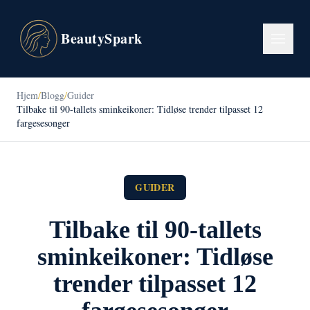
BeautySpark
Hjem
/
Blogg
/
Guider
Tilbake til 90-tallets sminkeikoner: Tidløse trender tilpasset 12
fargesesonger
GUIDER
Tilbake til 90-tallets
sminkeikoner: Tidløse
trender tilpasset 12