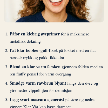
Påfør en klebrig øyeprimer
for å maksimere
metallisk dekning
Pat klar kobber-gull-frost
på lokket med en flat
pensel: trykk og pakk, ikke dra
Blend en klar varm fersken
gjennom folden med en
ren fluffy pensel for varm overgang
Smudge varm rav-brun blyant
langs den øvre og
ytre nedre vippelinjen for definisjon
Legg svart mascara sjenerøst
på øvre og nedre
vipper: Klar Vår kan bære dramaet