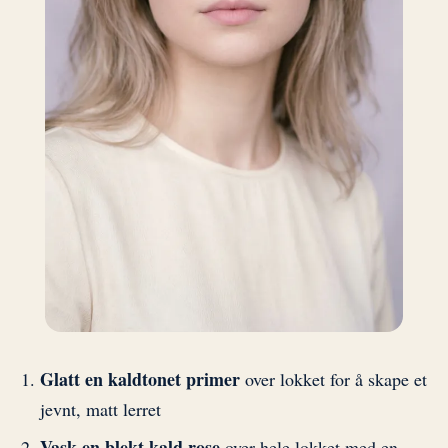
Glatt en kaldtonet primer
over lokket for å skape et
jevnt, matt lerret
Vask en blekt kald rose
over hele lokket med en