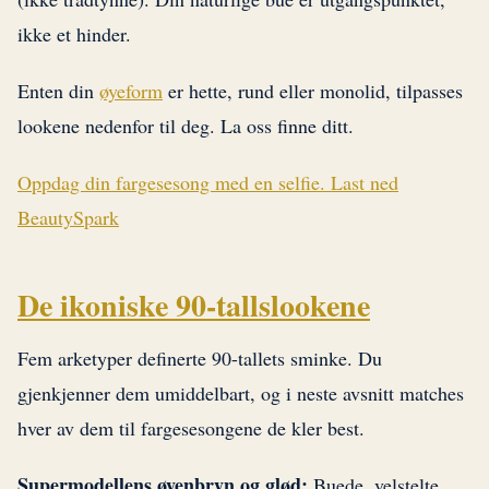
ikke et hinder.
Enten din
øyeform
er hette, rund eller monolid, tilpasses
lookene nedenfor til deg. La oss finne ditt.
Oppdag din fargesesong med en selfie. Last ned
BeautySpark
De ikoniske 90-tallslookene
Fem arketyper definerte 90-tallets sminke. Du
gjenkjenner dem umiddelbart, og i neste avsnitt matches
hver av dem til fargesesongene de kler best.
Supermodellens øyenbryn og glød:
Buede, velstelte