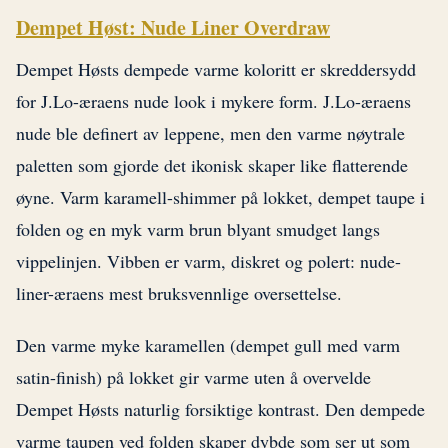
Dempet Høst: Nude Liner Overdraw
Dempet Høsts dempede varme koloritt er skreddersydd
for J.Lo-æraens nude look i mykere form. J.Lo-æraens
nude ble definert av leppene, men den varme nøytrale
paletten som gjorde det ikonisk skaper like flatterende
øyne. Varm karamell-shimmer på lokket, dempet taupe i
folden og en myk varm brun blyant smudget langs
vippelinjen. Vibben er varm, diskret og polert: nude-
liner-æraens mest bruksvennlige oversettelse.
Den varme myke karamellen (dempet gull med varm
satin-finish) på lokket gir varme uten å overvelde
Dempet Høsts naturlig forsiktige kontrast. Den dempede
varme taupen ved folden skaper dybde som ser ut som