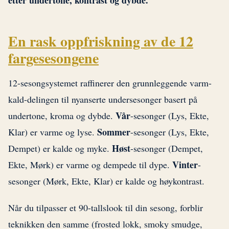
etter undertone, kontrast og dybde.
En rask oppfriskning av de 12
fargesesongene
12-sesongsystemet raffinerer den grunnleggende varm-
kald-delingen til nyanserte undersesonger basert på
Vår
undertone, kroma og dybde.
-sesonger (Lys, Ekte,
Sommer
Klar) er varme og lyse.
-sesonger (Lys, Ekte,
Høst
Dempet) er kalde og myke.
-sesonger (Dempet,
Vinter
Ekte, Mørk) er varme og dempede til dype.
-
sesonger (Mørk, Ekte, Klar) er kalde og høykontrast.
Når du tilpasser et 90-tallslook til din sesong, forblir
teknikken den samme (frosted lokk, smoky smudge,