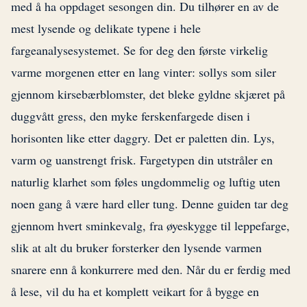
med å ha oppdaget sesongen din. Du tilhører en av de
mest lysende og delikate typene i hele
fargeanalysesystemet. Se for deg den første virkelig
varme morgenen etter en lang vinter: sollys som siler
gjennom kirsebærblomster, det bleke gyldne skjæret på
duggvått gress, den myke ferskenfargede disen i
horisonten like etter daggry. Det er paletten din. Lys,
varm og uanstrengt frisk. Fargetypen din utstråler en
naturlig klarhet som føles ungdommelig og luftig uten
noen gang å være hard eller tung. Denne guiden tar deg
gjennom hvert sminkevalg, fra øyeskygge til leppefarge,
slik at alt du bruker forsterker den lysende varmen
snarere enn å konkurrere med den. Når du er ferdig med
å lese, vil du ha et komplett veikart for å bygge en