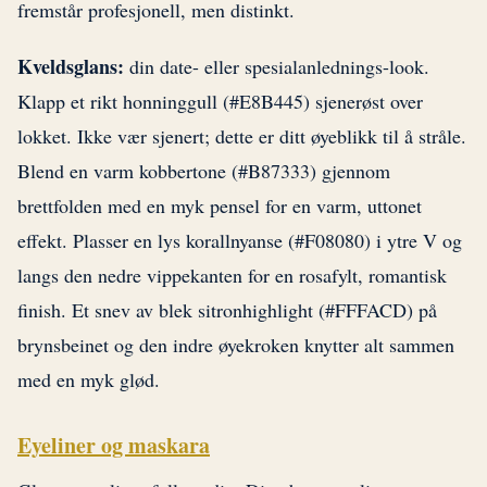
fremstår profesjonell, men distinkt.
Kveldsglans:
din date- eller spesialanlednings-look.
Klapp et rikt honninggull (#E8B445) sjenerøst over
lokket. Ikke vær sjenert; dette er ditt øyeblikk til å stråle.
Blend en varm kobbertone (#B87333) gjennom
brettfolden med en myk pensel for en varm, uttonet
effekt. Plasser en lys korallnyanse (#F08080) i ytre V og
langs den nedre vippekanten for en rosafylt, romantisk
finish. Et snev av blek sitronhighlight (#FFFACD) på
brynsbeinet og den indre øyekroken knytter alt sammen
med en myk glød.
Eyeliner og maskara