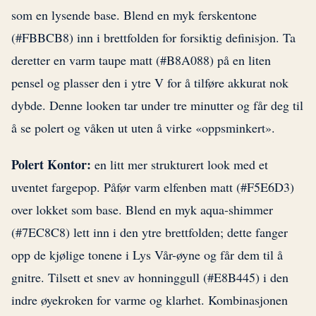
som en lysende base. Blend en myk ferskentone
(#FBBCB8) inn i brettfolden for forsiktig definisjon. Ta
deretter en varm taupe matt (#B8A088) på en liten
pensel og plasser den i ytre V for å tilføre akkurat nok
dybde. Denne looken tar under tre minutter og får deg til
å se polert og våken ut uten å virke «oppsminkert».
Polert Kontor:
en litt mer strukturert look med et
uventet fargepop. Påfør varm elfenben matt (#F5E6D3)
over lokket som base. Blend en myk aqua-shimmer
(#7EC8C8) lett inn i den ytre brettfolden; dette fanger
opp de kjølige tonene i Lys Vår-øyne og får dem til å
gnitre. Tilsett et snev av honninggull (#E8B445) i den
indre øyekroken for varme og klarhet. Kombinasjonen