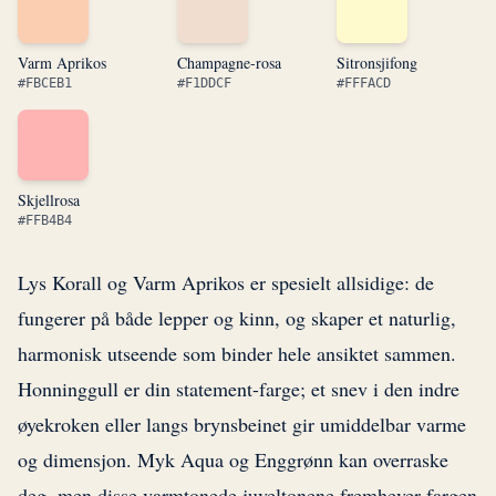
Varm Aprikos
Champagne-rosa
Sitronsjifong
#FBCEB1
#F1DDCF
#FFFACD
Skjellrosa
#FFB4B4
Lys Korall og Varm Aprikos er spesielt allsidige: de
fungerer på både lepper og kinn, og skaper et naturlig,
harmonisk utseende som binder hele ansiktet sammen.
Honninggull er din statement-farge; et snev i den indre
øyekroken eller langs brynsbeinet gir umiddelbar varme
og dimensjon. Myk Aqua og Enggrønn kan overraske
deg, men disse varmtonede juveltonene fremhever fargen