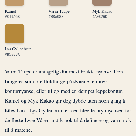
Kamel
Varm Taupe
Myk Kakao
#C19A6B
#B8A088
#A0826D
Lys Gyllenbrun
#B5883A
Varm Taupe er antagelig din mest brukte nyanse. Den
fungerer som brettfoldfarge på øynene, en myk
konturnyanse, eller til og med en dempet leppekontur.
Kamel og Myk Kakao gir deg dybde uten noen gang å
føles hard. Lys Gyllenbrun er den ideelle brynnyansen for
de fleste Lyse Vårer, mørk nok til å definere og varm nok
til å matche.