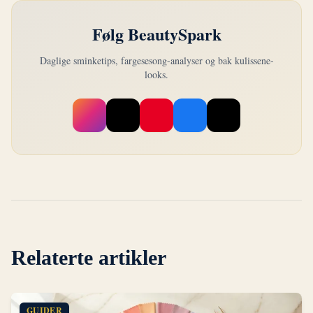
Følg BeautySpark
Daglige sminketips, fargesesong-analyser og bak kulissene-
looks.
Relaterte artikler
GUIDER