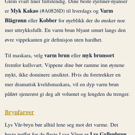
Glem svart liner fullstendig. Dine beste eyeliner-nyanser
Myk Kakao
Varm
er
(#A0826D) til hverdags og
Blågrønn
Kobber
eller
for øyeblikk der du ønsker noe
mer uttrykksfullt. En varm brun blyant smurt langs den
øvre vippekanten gir definisjon uten hardhet.
varm brun
myk brunsort
Til maskara, velg
eller
fremfor kullsvart. Vippene dine bør ramme inn øynene
mykt, ikke dominere ansiktet. Hvis du foretrekker en
mer dramatisk kveldsmaskara, vil en dyp varm brun
påført sjenerøst gi deg alt volumet og lengden du trenger.
Brynfarger
Lys Vår-bryn bør alltid lene seg mot det varme. Det
Lys Gyllenbrun
beste treffet for de fleste Lyse Vårer er