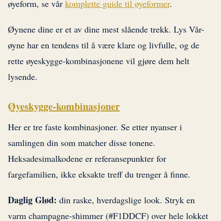
øyeform, se vår
komplette guide til øyeformer
.
Øynene dine er et av dine mest slående trekk. Lys Vår-
øyne har en tendens til å være klare og livfulle, og de
rette øyeskygge-kombinasjonene vil gjøre dem helt
lysende.
Øyeskygge-kombinasjoner
Her er tre faste kombinasjoner. Se etter nyanser i
samlingen din som matcher disse tonene.
Heksadesimalkodene er referansepunkter for
fargefamilien, ikke eksakte treff du trenger å finne.
Daglig Glød:
din raske, hverdagslige look. Stryk en
varm champagne-shimmer (#F1DDCF) over hele lokket