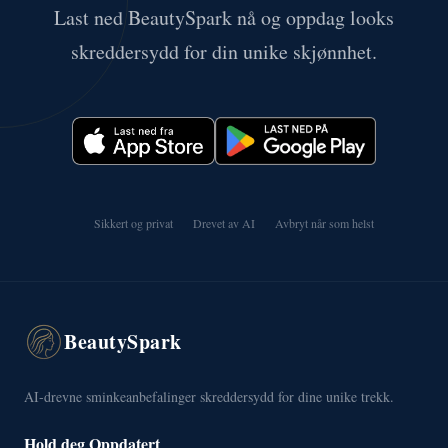
Last ned BeautySpark nå og oppdag looks
skreddersydd for din unike skjønnhet.
Sikkert og privat
Drevet av AI
Avbryt når som helst
BeautySpark
AI-drevne sminkeanbefalinger skreddersydd for dine unike trekk.
Hold deg Oppdatert