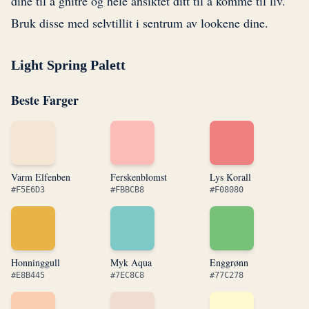
dine til å gnitre og hele ansiktet ditt til å komme til liv.
Bruk disse med selvtillit i sentrum av lookene dine.
Light Spring Palett
Beste Farger
Varm Elfenben
Ferskenblomst
Lys Korall
#F5E6D3
#FBBCB8
#F08080
Honninggull
Myk Aqua
Enggrønn
#E8B445
#7EC8C8
#77C278