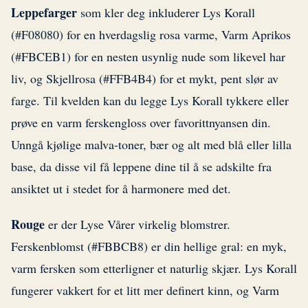
Leppefarger
som kler deg inkluderer Lys Korall
(#F08080) for en hverdagslig rosa varme, Varm Aprikos
(#FBCEB1) for en nesten usynlig nude som likevel har
liv, og Skjellrosa (#FFB4B4) for et mykt, pent slør av
farge. Til kvelden kan du legge Lys Korall tykkere eller
prøve en varm ferskengloss over favorittnyansen din.
Unngå kjølige malva-toner, bær og alt med blå eller lilla
base, da disse vil få leppene dine til å se adskilte fra
ansiktet ut i stedet for å harmonere med det.
Rouge
er der Lyse Vårer virkelig blomstrer.
Ferskenblomst (#FBBCB8) er din hellige gral: en myk,
varm fersken som etterligner et naturlig skjær. Lys Korall
fungerer vakkert for et litt mer definert kinn, og Varm