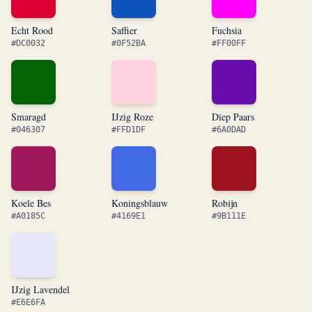
Echt Rood
Saffier
Fuchsia
#DC0032
#0F52BA
#FF00FF
Smaragd
IJzig Roze
Diep Paars
#046307
#FFD1DF
#6A0DAD
Koele Bes
Koningsblauw
Robijn
#A0185C
#4169E1
#9B111E
IJzig Lavendel
#E6E6FA