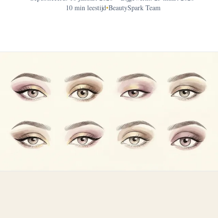
10 min leestijd
•
BeautySpark Team