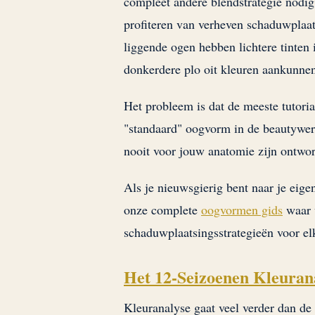
compleet andere blendstrategie nod
profiteren van verheven schaduwplaa
liggende ogen hebben lichtere tinten 
donkerdere plo oit kleuren aankunne
Het probleem is dat de meeste tutor
"standaard" oogvorm in de beautywerel
nooit voor jouw anatomie zijn ontworp
Als je nieuwsgierig bent naar je eig
onze complete
oogvormen gids
waar w
schaduwplaatsingsstrategieën voor el
Het 12-Seizoenen Kleura
Kleuranalyse gaat veel verder dan de