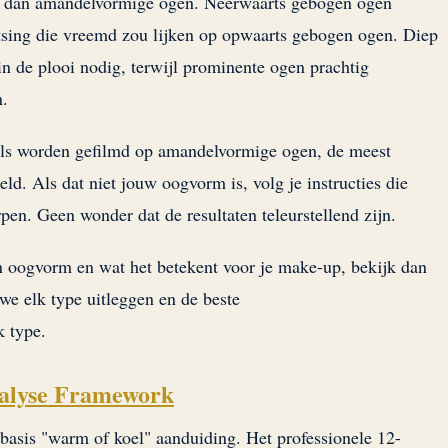
ig dan amandelvormige ogen. Neerwaarts gebogen ogen
tsing die vreemd zou lijken op opwaarts gebogen ogen. Diep
in de plooi nodig, terwijl prominente ogen prachtig
n.
ials worden gefilmd op amandelvormige ogen, de meest
d. Als dat niet jouw oogvorm is, volg je instructies die
en. Geen wonder dat de resultaten teleurstellend zijn.
en oogvorm en wat het betekent voor je make-up, bekijk dan
e elk type uitleggen en de beste
k type.
nalyse Framework
 basis "warm of koel" aanduiding. Het professionele 12-