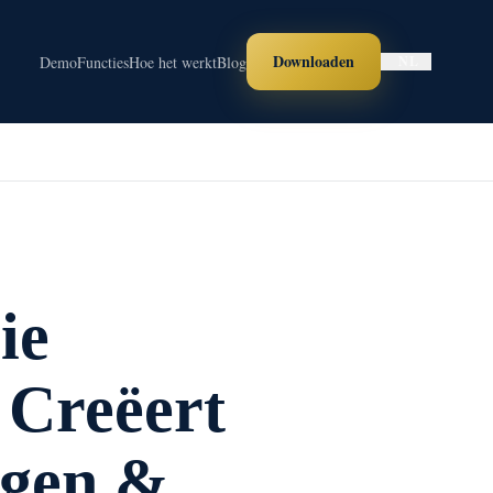
Downloaden
Demo
Functies
Hoe het werkt
Blog
NL
ie
 Creëert
Ogen &