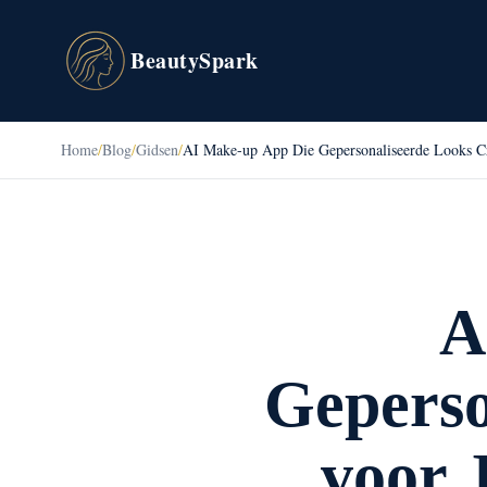
BeautySpark
Home
/
Blog
/
Gidsen
/
AI Make-up App Die Gepersonaliseerde Looks C
A
Geperso
voor 