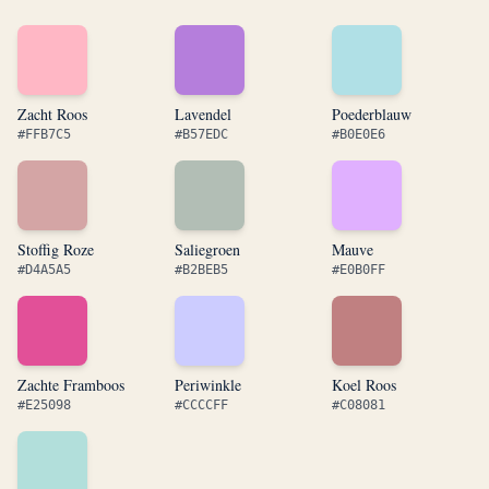
Zacht Roos
Lavendel
Poederblauw
#FFB7C5
#B57EDC
#B0E0E6
Stoffig Roze
Saliegroen
Mauve
#D4A5A5
#B2BEB5
#E0B0FF
Zachte Framboos
Periwinkle
Koel Roos
#E25098
#CCCCFF
#C08081