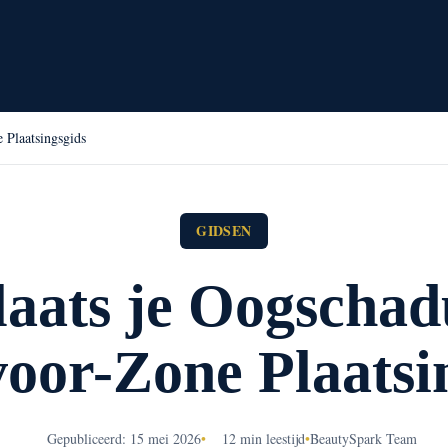
 Plaatsingsgids
GIDSEN
aats je Oogscha
oor-Zone Plaatsi
Gepubliceerd: 15 mei 2026
•
12 min leestijd
•
BeautySpark Team