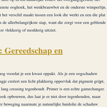
nnenste ooghoek, het wenkbrauwbot en de onderste wimperlijn.
t het verschil maakt tussen een look die werkt en een die plat
s de allerbelangrijkste stap, want die zorgt voor een geblende
 er vlekkerig of modderig uitziet.
t: Gereedschap en
og voordat je een kwast oppakt. Als je een oogschaduw
gje creëert een licht plakkerig oppervlak dat pigment grijpt,
n lang creasing tegenhoudt. Primer is een echte gamechanger.
look opbouwen, dus laat je er niet door tegenhouden, maar
er beweging naarmate je natuurlijke huidolie de schaduw