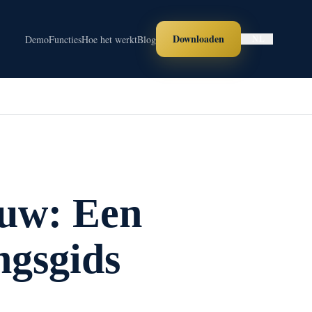
Downloaden
Demo
Functies
Hoe het werkt
Blog
NL
duw: Een
ngsgids