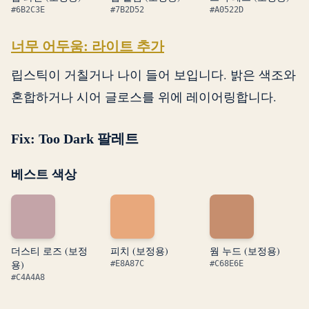
#6B2C3E
#7B2D52
#A0522D
너무 어두움: 라이트 추가
립스틱이 거칠거나 나이 들어 보입니다. 밝은 색조와
혼합하거나 시어 글로스를 위에 레이어링합니다.
Fix: Too Dark 팔레트
베스트 색상
더스티 로즈 (보정
피치 (보정용)
웜 누드 (보정용)
용)
#E8A87C
#C68E6E
#C4A4A8