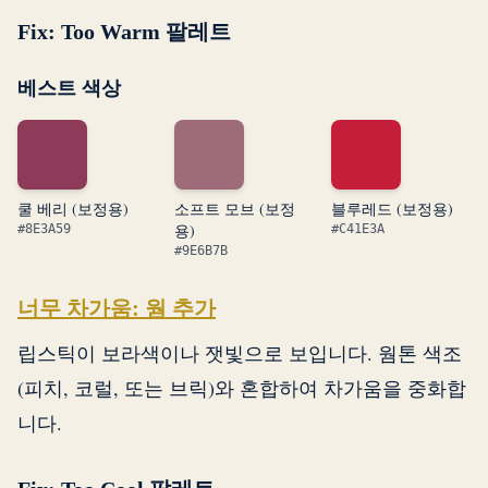
Fix: Too Warm 팔레트
베스트 색상
쿨 베리 (보정용)
소프트 모브 (보정
블루레드 (보정용)
용)
#8E3A59
#C41E3A
#9E6B7B
너무 차가움: 웜 추가
립스틱이 보라색이나 잿빛으로 보입니다. 웜톤 색조
(피치, 코럴, 또는 브릭)와 혼합하여 차가움을 중화합
니다.