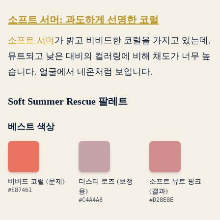
소프트 서머: 과도하게 선명한 코럴
소프트 서머
가 밝고 비비드한 코럴을 가지고 있는데,
뮤트되고 낮은 대비의 컬러링에 비해 채도가 너무 높
습니다. 얼굴에서 네온처럼 보입니다.
Soft Summer Rescue 팔레트
베스트 색상
비비드 코럴 (문제)
더스티 로즈 (보정
소프트 뮤트 핑크
용)
(결과)
#E87461
#C4A4A8
#D28E8E