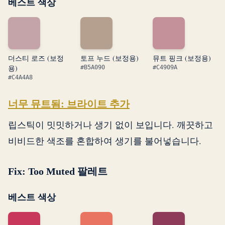
베스트 색상
더스티 로즈 (보정
토프 누드 (보정용)
뮤트 핑크 (보정용)
용)
#B5A090
#C4909A
#C4A4A8
너무 뮤트됨: 브라이트 추가
립스틱이 밋밋하거나 생기 없이 보입니다. 깨끗하고
비비드한 색조를 혼합하여 생기를 불어넣습니다.
Fix: Too Muted 팔레트
베스트 색상