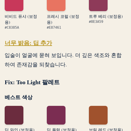
비비드 퓨샤 (보정
프레시 코럴 (보정
트루 베리 (보정용)
용)
용)
#8E3A59
#C8385A
#E87461
너무 밝음: 딥 추가
입술이 얼굴에 묻혀 보입니다. 더 깊은 색조와 혼합
하여 존재감을 되찾습니다.
Fix: Too Light 팔레트
베스트 색상
딥 와인 (보정용)
딥 플럼 (보정용)
브릭 레드 (보정용)