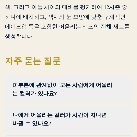
색, 그리고 이들 사이의 대비를 평가하여 12시즌 중
하나에 배치하고, 색채와 눈 모양에 맞춘 구체적인
메이크업 룩을 포함한 어울리는 색조의 전체 세트를
생성합니다.
자주 묻는 질문
피부톤에 관계없이 모든 사람에게 어울리
는 컬러가 있나요?
소수의 컬러가 거의 모든 피부톤에 어울립니
나에게 어울리는 컬러가 시간이 지나면
다: 틸, 더스티 로즈, 소프트 네이비, 균형 잡힌
바뀔 수 있나요?
트루 레드, 에메랄드 그린. 이 컬러들은 웜-쿨
스펙트럼의 중간 근처에 위치하며 적당한 채