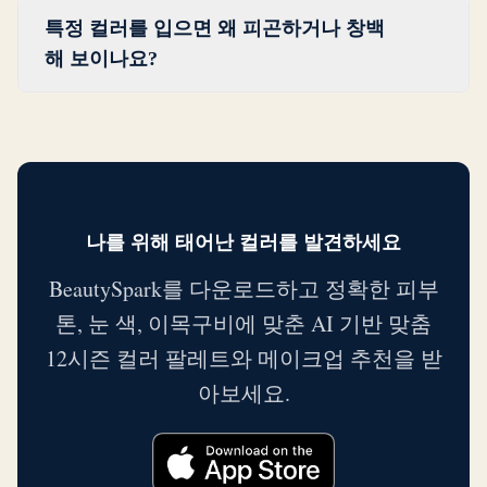
퍼스널 컬러 시즌은 평생 변하지 않는 피부 언
도를 가지고 있어 웜이나 쿨 언더톤 모두와 충
특정 컬러를 입으면 왜 피곤하거나 창백
더톤에 의해 결정되므로 시즌은 나이가 들어
돌하지 않습니다. 그렇긴 하지만, 가장 잘 어울
해 보이나요?
도 동일하게 유지됩니다. 그러나 머리카락이
리는 색조는 항상 이 유니버설 컬러보다 더 구
밝아지거나 피부가 이전의 대비를 잃어가는
컬러가 언더톤과 충돌하면, 눈이 칙칙함이나
체적입니다. 퍼스널 컬러 시즌에 기반한 맞춤
등 색채가 변화하면서, 팔레트 내에서 더 밝거
피로로 해석하는 시각적 불협화음이 생깁니
팔레트가 범용 목록보다 항상 더 좋은 결과를
나 부드러운 색조가 시간이 지남에 따라 더 자
다. 웜톤인 사람이 매우 차갑고 아이시한 색조
가져옵니다.
연스럽게 어울리게 될 수 있습니다. 시즌의 웜-
를 입으면 쿨 컬러가 피부에서 따뜻함을 빼앗
쿨 방향은 일정하게 유지됩니다. 변할 수 있는
아 밋밋하거나 노랗게 보이게 합니다. 쿨톤인
나를 위해 태어난 컬러를 발견하세요
것은 일상에서 가장 조화로운 깊이와 채도 정
사람이 매우 따뜻하고 어시한 색조를 입으면
도입니다.
BeautySpark를 다운로드하고 정확한 피부
피부가 붉거나 고르지 않아 보일 수 있습니다.
톤, 눈 색, 이목구비에 맞춘 AI 기반 맞춤
미스매치가 눈이 컬러와 피부를 조화시키기
12시즌 컬러 팔레트와 메이크업 추천을 받
위해 더 힘들게 작동하게 만들고, 이것이 뭔가
이상하게 보이는 것으로 인식됩니다.
아보세요.