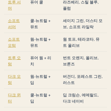
트루 서
퓨어 쿨
라즈베리, 스틸 블루,
머
플럼
소프트
쿨-뉴트럴 +
세이지 그린, 더스티 모
서머
뮤트
브, 소프트 라일락
소프트
웜-뉴트럴 +
웜 토프, 테라코타, 뮤
오텀
뮤트
트 올리브
트루 오
퓨어 웜 + 리
번트 오렌지, 올리브,
텀
치
브론즈
다크 오
웜-뉴트럴 +
버건디, 포레스트 그린,
텀
딥
러스트
다크 윈
쿨-뉴트럴 +
딥 크림슨, 에메랄드,
터
딥
다크 네이비