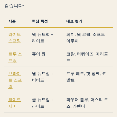
같습니다:
시즌
핵심 특성
대표 컬러
라이트
웜-뉴트럴 +
피치, 웜 코랄, 소프트
스프링
라이트
아쿠아
트루 스
퓨어 웜
코랄, 터쿼이즈, 마리골
프링
드
브라이
웜-뉴트럴 +
트루 레드, 핫 핑크, 코
트 스프
비비드
발트
링
라이트
쿨-뉴트럴 +
파우더 블루, 더스티 로
서머
라이트
즈, 라벤더