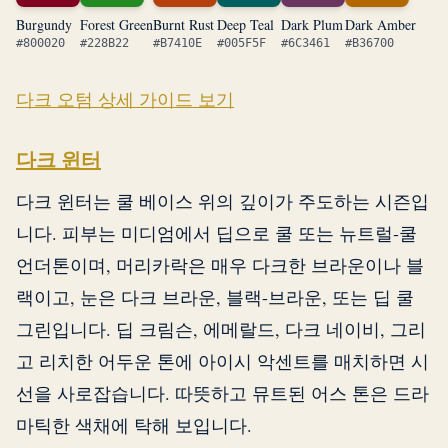
Burgundy
Forest Green
Burnt Rust
Deep Teal
Dark Plum
Dark Amber
#800020
#228B22
#B7410E
#005F5F
#6C3461
#B36700
다크 오텀 상세 가이드 보기
다크 윈터
다크 윈터는 쿨 베이스 위의 깊이가 주도하는 시즌입
니다. 피부는 미디엄에서 딥으로 쿨 또는 뉴트럴-쿨
언더톤이며, 머리카락은 매우 다크한 브라운이나 블
랙이고, 눈은 다크 브라운, 블랙-브라운, 또는 딥 쿨
그린입니다. 딥 크림슨, 에메랄드, 다크 네이비, 그리
고 리치한 어두운 톤에 아이시 악센트를 매치하면 시
선을 사로잡습니다. 따뜻하고 뮤트된 어스 톤은 드라
마틱한 색채에 탁해 보입니다.