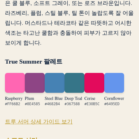
은 쿨 블루, 소프트 그레이, 또는 로즈 브라운입니다.
라즈베리, 플럼, 스틸 블루, 틸 톤이 놀랍도록 잘 어울
립니다. 머스타드나 테라코타 같은 따뜻하고 어시한
색조는 타고난 쿨함과 충돌하여 피부가 고르지 않아
보이게 합니다.
True Summer 팔레트
Raspberry
Plum
Steel Blue
Deep Teal
Cerise
Cornflower
#FF66B2
#8E4585
#4682B4
#367588
#E30B5C
#6495ED
트루 서머 상세 가이드 보기