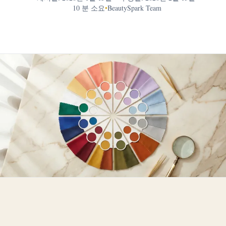
10 분 소요
•
BeautySpark Team