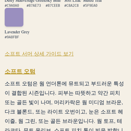
Dusty Mauve
Sage Green
Sky Blue
Soft Lilac
Muted Teal
#C9A0A0
#87AE73
#87CEEB
#C8A2C8
#5F9EA0
Lavender Grey
#9A8FBF
소프트 서머 상세 가이드 보기
소프트 오텀
소프트 오텀은 웜 언더톤에 뮤트되고 부드러운 특성
이 결합된 시즌입니다. 피부는 따뜻하고 약간 피치
또는 골든 빛이 나며, 머리카락은 웜 미디엄 브라운,
다크 블론드, 또는 라이트 오번이고, 눈은 소프트 헤
이즐, 웜 그린, 또는 골든 브라운입니다. 웜 토프, 테
라코타, 뮤트 올리브, 소프트 피치 톤이 빛을 발합니