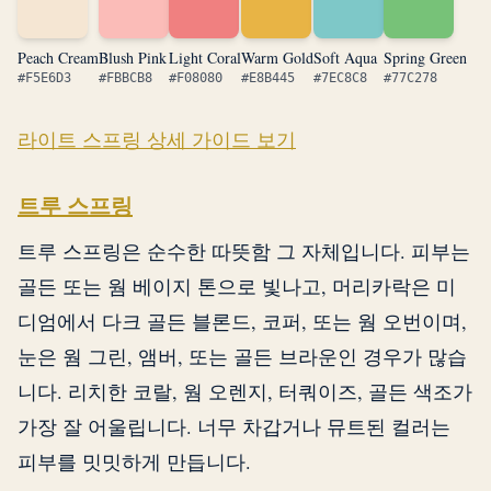
Peach Cream
Blush Pink
Light Coral
Warm Gold
Soft Aqua
Spring Green
#F5E6D3
#FBBCB8
#F08080
#E8B445
#7EC8C8
#77C278
라이트 스프링 상세 가이드 보기
트루 스프링
트루 스프링은 순수한 따뜻함 그 자체입니다. 피부는
골든 또는 웜 베이지 톤으로 빛나고, 머리카락은 미
디엄에서 다크 골든 블론드, 코퍼, 또는 웜 오번이며,
눈은 웜 그린, 앰버, 또는 골든 브라운인 경우가 많습
니다. 리치한 코랄, 웜 오렌지, 터쿼이즈, 골든 색조가
가장 잘 어울립니다. 너무 차갑거나 뮤트된 컬러는
피부를 밋밋하게 만듭니다.