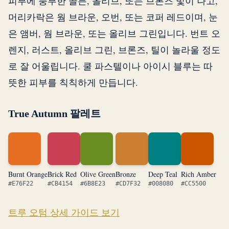
피부에 풍부한 골든, 올리브, 또는 브론즈 빛이 나고,
머리카락은 웜 브라운, 오번, 또는 코퍼 레드이며, 눈
은 앰버, 웜 브라운, 또는 올리브 그린입니다. 번트 오
렌지, 러스트, 올리브 그린, 브론즈, 틸이 놀라울 정도
로 잘 어울립니다. 쿨 파스텔이나 아이시 블루는 따
뜻한 피부를 칙칙하게 만듭니다.
True Autumn 팔레트
Burnt Orange
Brick Red
Olive Green
Bronze
Deep Teal
Rich Amber
#E76F22
#CB4154
#6B8E23
#CD7F32
#008080
#CC5500
트루 오텀 상세 가이드 보기