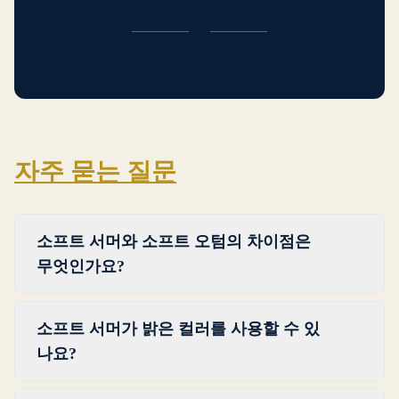
자주 묻는 질문
소프트 서머와 소프트 오텀의 차이점은
무엇인가요?
둘 다 뮤트한 시즌이지만 언더톤이 다릅니다.
소프트 서머가 밝은 컬러를 사용할 수 있
소프트 서머는 뉴트럴-쿨 언더톤으로 쿨하게
나요?
기울어집니다(더스티 로즈, 그레이드 라일락,
미스티 블루를 생각해 보세요). 소프트 오텀은
밝고 채도 높은 컬러는 소프트 서머에게 가장