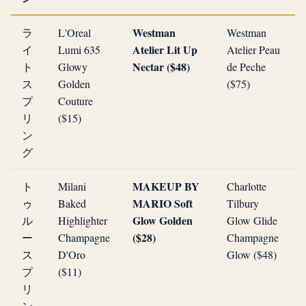
Westman
ラ
L'Oreal
Westman
Atelier Lit Up
イ
Lumi 635
Atelier Peau
Nectar ($48)
ト
Glowy
de Peche
ス
Golden
($75)
プ
Couture
リ
($15)
ン
グ
MAKEUP BY
ト
Milani
Charlotte
MARIO Soft
ゥ
Baked
Tilbury
Glow Golden
ル
Highlighter
Glow Glide
($28)
ー
Champagne
Champagne
ス
D'Oro
Glow ($48)
プ
($11)
リ
ン