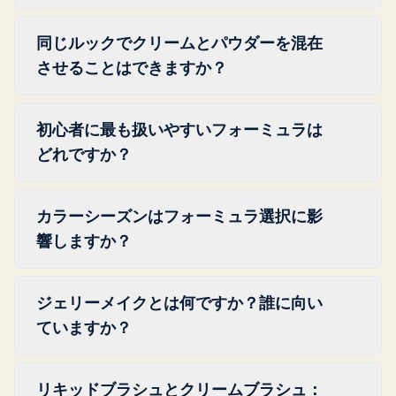
全に避けましょう。水分量が多いため、数時
わに入り込みにくいためです。主な例外はフ
パウダーとマットリキッドフォーミュラが熱
間以内によれが生じます。
ィニッシングパウダーで、湿らせたスポンジ
同じルックでクリームとパウダーを混在
と湿気に最もよく耐えます。クリームは空気
を使って非常に薄いレイヤーで重ねると有効
させることはできますか？
中の湿気が肌との密着を緩めることでよれや
です。成熟肌において問題を引き起こすのは
すくなります。クリームフォーミュラを好む
はい、そしてそれは最も効果的なテクニック
パウダー自体ではなく、厚く塗りすぎること
場合は、トランスルーセントパウダーでしっ
初心者に最も扱いやすいフォーミュラは
の一つです。定番のアプローチはパウダーシ
です。
かりとセットし、最後のステップとしてセッ
どれですか？
ャドウの下にクリームアイシャドウをベース
ティングスプレーを使用しましょう。
として使うことで、持続力が大幅に向上しま
指で塗布するクリームブラシュは最も扱いや
す。頬では、クリームブラシュに薄くパウダ
カラーシーズンはフォーミュラ選択に影
すいブラシュフォーマットです。自然になじ
ーをセットして使う方法が効果的です。一つ
響しますか？
み、徐々に重ねやすく、塗りすぎた場合も薄
のルール：必ずクリームを先に塗布し、その
くなじませやすいです。目元には、ブラシを
カラーシーズンは複数の要因の一つです。ウ
上にパウダーを重ねましょう。パウダーを先
使ったパウダーアイシャドウが最もコントロ
ジェリーメイクとは何ですか？誰に向い
ォームシーズン（スプリングとオータム）
に使ってその上にクリームを重ねるのは機能
ールしやすいです。この2つのフォーミュラ
ていますか？
は、肌の温かみを反映するクリームフォーミ
しません。クリームがパウダー層を乱してし
を組み合わせることで、初心者がテクニック
ュラがより自然に見える傾向があります。ク
まうためです。
ジェリーメイクは、ガラス肌効果をもたらす
を磨きながら信頼できる出発点が得られま
ールシーズン（サマーとウィンター）はパウ
リキッドブラシュとクリームブラシュ：
透明感のある弾力のあるジェルフォーミュラ