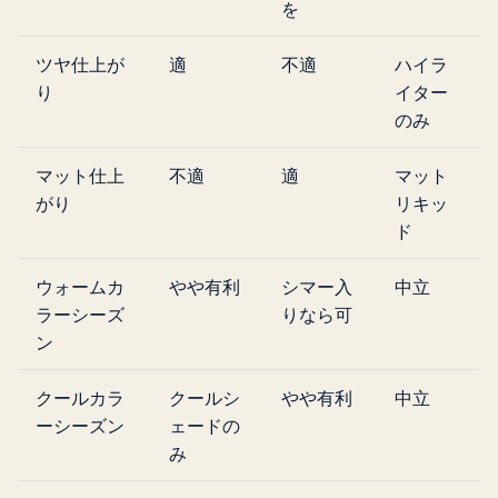
を
ツヤ仕上が
適
不適
ハイラ
り
イター
のみ
マット仕上
不適
適
マット
がり
リキッ
ド
ウォームカ
やや有利
シマー入
中立
ラーシーズ
りなら可
ン
クールカラ
クールシ
やや有利
中立
ーシーズン
ェードの
み