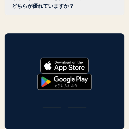
す。
ダーのソフトフォーカス仕上がりと相性が良
どちらが優れていますか？
です。透明感のある色みと高い光沢のウェッ
いことが多いです。ただし、肌質、年齢、気
トルック仕上がりが特徴です。単体の製品と
リキッドブラシュはより鮮やかで持続力の高
候はフォーミュラ選択においてシーズンより
してではなく、セットされた肌の上にトッパ
い発色をもたらしますが、肌に定着する前に
も通常は重要です。シーズンは最後の決め手
ーとして使用するのが最適です。ジェリーは
素早くなじませるスピードと技術が必要で
として考え、主要な基準としてではなく参照
普通肌から乾燥肌に適しており、頬骨や目の
す。クリームブラシュはより扱いやすく、塗
してください。
内側目頭のハイライターとして効果的です。
布しやすく、より自然で素肌に近い仕上がり
脂性肌での使用は避けましょう（よれの原因
になります。初心者や日常使いにはクリーム
になります）。また、ミュートなカラーリン
がより良い選択です。長持ちが求められる場
グの方は控えめに使用してください（低彩度
面やインパクトのある発色が欲しいときはリ
の特徴が自然に吸収できる以上の次元感を加
キッドのほうが優れたパフォーマンスを発揮
えてしまう可能性があります）。
します。