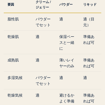
クリーム /
要因
パウダー
リキッド
ジェリー
脂性肌
パウダー
適
適（目
でセット
元）
乾燥肌
適
保湿ベー
準備あ
スと一緒
れば可
に
成熟肌
適
薄いレイ
準備あ
ヤーのみ
れば可
多湿気候
パウダー
適
適
でセット
乾燥気候
適
避けるか
準備あ
よく準備
れば可