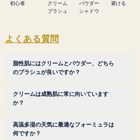
初心者
クリーム
パウダー
避ける
ブラシュ
シャドウ
よくある質問
脂性肌にはクリームとパウダー、どちら
のブラシュが良いですか？
脂性肌にはパウダーブラシュがより安全な選
クリームは成熟肌に常に向いています
択です。余分な皮脂を吸収し、より長くポジ
か？
ションをキープします。クリームブラシュも
Tゾーンと頬に薄いトランスルーセントパウ
成熟肌においてはほとんどの製品でクリーム
ダーをセット代わりに重ねれば使用できま
高温多湿の天気に最適なフォーミュラは
がパウダーよりも優れた仕上がりをもたらし
す。脂性肌でのジェリーブラシュの使用は完
何ですか？
ます。肌の表面に溶け込む形で密着し、小じ