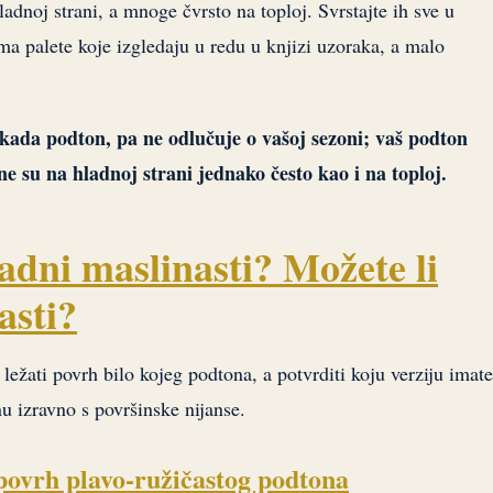
adnoj strani, a mnoge čvrsto na toploj. Svrstajte ih sve u
ama palete koje izgledaju u redu u knjizi uzoraka, a malo
ikada podton, pa ne odlučuje o vašoj sezoni; vaš podton
ne su na hladnoj strani jednako često kao i na toploj.
ladni maslinasti? Možete li
asti?
ežati povrh bilo kojeg podtona, a potvrditi koju verziju imate
nu izravno s površinske nijanse.
 povrh plavo-ružičastog podtona