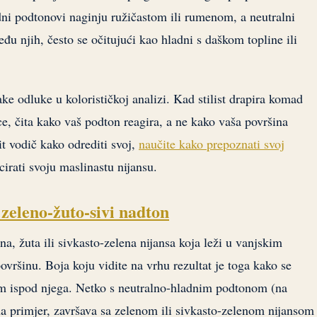
dni podtonovi naginju ružičastom ili rumenom, a neutralni
đu njih, često se očitujući kao hladni s daškom topline ili
ake odluke u kolorističkoj analizi. Kad stilist drapira komad
ce, čita kako vaš podton reagira, a ne kako vaša površina
it vodič kako odrediti svoj,
naučite kako prepoznati svoj
cirati svoju maslinastu nijansu.
 zeleno-žuto-sivi nadton
ena, žuta ili sivkasto-zelena nijansa koja leži u vanjskim
ovršinu. Boja koju vidite na vrhu rezultat je toga kako se
m ispod njega. Netko s neutralno-hladnim podtonom (na
 na primjer, završava sa zelenom ili sivkasto-zelenom nijansom