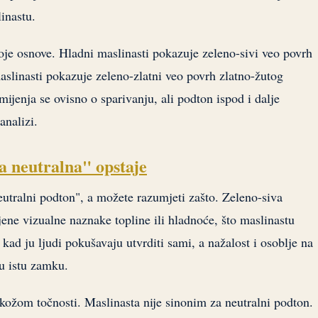
inastu.
oje osnove. Hladni maslinasti pokazuje zeleno-sivi veo povrh
aslinasti pokazuje zeleno-zlatni veo povrh zlatno-žutog
ijenja se ovisno o sparivanju, ali podton ispod i dalje
analizi.
a neutralna" opstaje
utralni podton", a možete razumjeti zašto. Zeleno-siva
ene vizualne naznake topline ili hladnoće, što maslinastu
kad ju ljudi pokušavaju utvrditi sami, a nažalost i osoblje na
u istu zamku.
kožom točnosti. Maslinasta nije sinonim za neutralni podton.