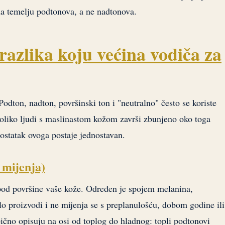
na temelju podtonova, a ne nadtonova.
razlika koju većina vodiča za
Podton, nadton, površinski ton i "neutralno" često se koriste
 toliko ljudi s maslinastom kožom završi zbunjeno oko toga
 ostatak ovoga postaje jednostavan.
e mijenja)
pod površine vaše kože. Određen je spojem melanina,
lo proizvodi i ne mijenja se s preplanulošću, dobom godine ili
ično opisuju na osi od toplog do hladnog: topli podtonovi