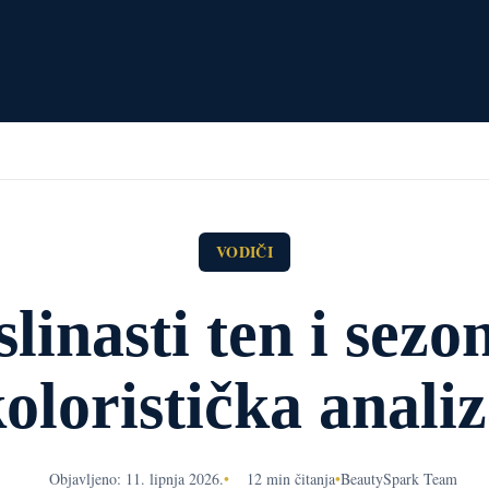
VODIČI
linasti ten i sezo
oloristička anali
Objavljeno: 11. lipnja 2026.
•
12 min čitanja
•
BeautySpark Team