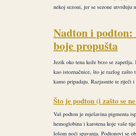
nekoj sezoni, jer se sezone utvrđuju 
Nadton i podton: 
boje propušta
Jezik oko tena kože brzo se zapetlja. 
kao istoznačnice, što je razlog zašto
kamo pripadaju. Razjasnite te riječi i
Što je podton (i zašto se n
Vaš podton je mješavina pigmenta is
hemoglobina i karotena koje vaše tije
lošom noći spavanja. Podtonovi se ob