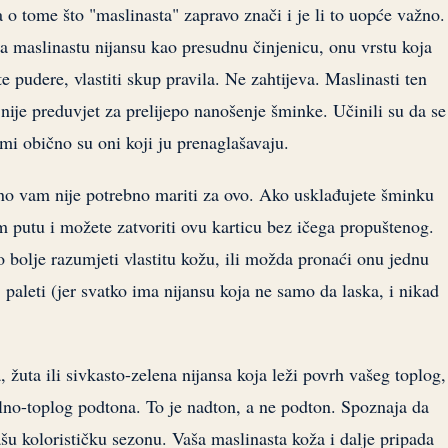
a o tome što "maslinasta" zapravo znači i je li to uopće važno.
la maslinastu nijansu kao presudnu činjenicu, onu vrstu koja
te pudere, vlastiti skup pravila. Ne zahtijeva. Maslinasti ten
 nije preduvjet za prelijepo nanošenje šminke. Učinili su da se
temi obično su oni koji ju prenaglašavaju.
no vam nije potrebno mariti za ovo. Ako usklađujete šminku
 putu i možete zatvoriti ovu karticu bez ičega propuštenog.
o bolje razumjeti vlastitu kožu, ili možda pronaći onu jednu
 paleti (jer svatko ima nijansu koja ne samo da laska, i nikad
, žuta ili sivkasto-zelena nijansa koja leži povrh vašeg toplog,
alno-toplog podtona. To je nadton, a ne podton. Spoznaja da
šu kolorističku sezonu. Vaša maslinasta koža i dalje pripada