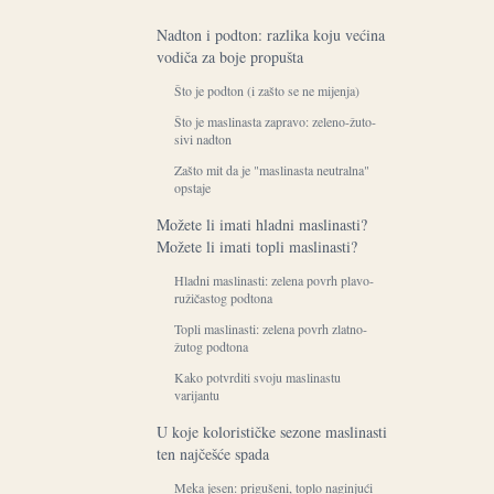
Nadton i podton: razlika koju većina
vodiča za boje propušta
Što je podton (i zašto se ne mijenja)
Što je maslinasta zapravo: zeleno-žuto-
sivi nadton
Zašto mit da je "maslinasta neutralna"
opstaje
Možete li imati hladni maslinasti?
Možete li imati topli maslinasti?
Hladni maslinasti: zelena povrh plavo-
ružičastog podtona
Topli maslinasti: zelena povrh zlatno-
žutog podtona
Kako potvrditi svoju maslinastu
varijantu
U koje kolorističke sezone maslinasti
ten najčešće spada
Meka jesen: prigušeni, toplo naginjući