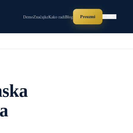
Preuzmi
Demo
Značajke
Kako radi
Blog
HR
nska
za