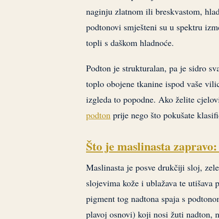
naginju zlatnom ili breskvastom, hla
podtonovi smješteni su u spektru izme
topli s daškom hladnoće.
Podton je strukturalan, pa je sidro sv
toplo obojene tkanine ispod vaše vili
izgleda to popodne. Ako želite cjelov
podton
prije nego što pokušate klasifi
Što je maslinasta zapravo:
Maslinasta je posve drukčiji sloj, zel
slojevima kože i ublažava te utišava p
pigment tog nadtona spaja s podtono
plavoj osnovi) koji nosi žuti nadton,