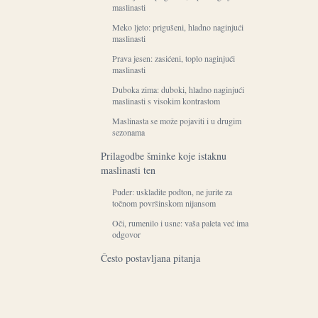
maslinasti
Meko ljeto: prigušeni, hladno naginjući
maslinasti
Prava jesen: zasićeni, toplo naginjući
maslinasti
Duboka zima: duboki, hladno naginjući
maslinasti s visokim kontrastom
Maslinasta se može pojaviti i u drugim
sezonama
Prilagodbe šminke koje istaknu
maslinasti ten
Puder: uskladite podton, ne jurite za
točnom površinskom nijansom
Oči, rumenilo i usne: vaša paleta već ima
odgovor
Često postavljana pitanja