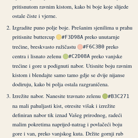
pritisnutom ravnim kistom, kako bi boje koje slijede
ostale čiste i vjerne.
Izgradite puno polje boje. Prešanim sjenilima u prahu
pritisnite buttercup
preko unutarnje
#F3D98A
trećine, breskvasto ružičastu
preko
#F6C3B0
centra i lisnato zelenu
preko vanjske
#C2D08A
trećine i gore u podignuti nabor. Utisnite boju ravnim
kistom i blendajte samo tamo gdje se dvije nijanse
dodiruju, kako bi polja ostala razgraničena.
Izrežite nabor. Nanesite travnato zelenu
#B3C271
na mali pahuljasti kist, otresite višak i izrežite
definiran nabor tik iznad Vašeg prirodnog, radeći
malim pokretima naprijed-natrag i povlačeći boju
gore i van, preko vanjskog kuta. Držite gornji rub