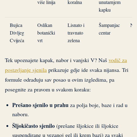
više linija
koralna
unutarnjem
kapku
Bujica
Oslikan
Lisnato i
Šampanjac
Na
Divljeg
botanički
travnato
centar
Cvijeća
vrt
zelena
Tek upoznajete kapak, nabor i vanjski V? Naš
vodič za
postavljanje sjenila
prikazuje gdje ide svaka nijansa. Tri
formule odrađuju sav posao u ovim izgledima, pa
posegnite za pravom u svakom koraku:
Prešano sjenilo u prahu
za polja boje, baze i rad u
naboru.
Šljokičasto sjenilo
(prešane šljokice ili šljokice
suspendirane u vezanoj gel ili krem bazi) za svaki