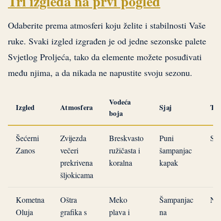
Tri izgleda na prvi pogled
Odaberite prema atmosferi koju želite i stabilnosti Vaše
ruke. Svaki izgled izgrađen je od jedne sezonske palete
Svjetlog Proljeća, tako da elemente možete posuđivati
među njima, a da nikada ne napustite svoju sezonu.
Vodeća
Izgled
Atmosfera
Sjaj
Tež
boja
Šećerni
Zvijezda
Breskvasto
Puni
Sre
Zanos
večeri
ružičasta i
šampanjac
prekrivena
koralna
kapak
šljokicama
Kometna
Oštra
Meko
Šampanjac
Na
Oluja
grafika s
plava i
na