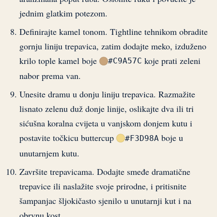
jednim glatkim potezom.
Definirajte kamel tonom. Tightline tehnikom obradite
gornju liniju trepavica, zatim dodajte meko, izduženo
krilo tople kamel boje
koje prati zeleni
#C9A57C
nabor prema van.
Unesite dramu u donju liniju trepavica. Razmažite
lisnato zelenu duž donje linije, oslikajte dva ili tri
sićušna koralna cvijeta u vanjskom donjem kutu i
postavite točkicu buttercup
boje u
#F3D98A
unutarnjem kutu.
Završite trepavicama. Dodajte smeđe dramatične
trepavice ili naslažite svoje prirodne, i pritisnite
šampanjac šljokičasto sjenilo u unutarnji kut i na
obrvnu kost.