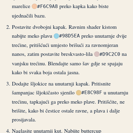
marelice
preko kapka kako biste
#F6C9A8
ujednačili bazu.
Postavite dvobojni kapak. Ravnim shader kistom
nabijte meko plavu
preko unutarnje dvije
#98D5EA
trećine, pritišćući umjesto brišući za ravnomjeran
nanos, zatim postavite breskvasto-lila
na
#D9C2C0
vanjsku trećinu. Blendajte samo šav gdje se spajaju
kako bi svaka boja ostala jasna.
Dodajte šljokice na unutarnji kapak. Pritisnite
šampanjac šljokičasto sjenilo
u unutarnju
#E8C98F
trećinu, tapkajući ga preko meko plave. Pritišćite, ne
brišite, kako bi čestice ostale ravne, a plava i dalje
prosijavala.
Naglasite unutarnji kut. Nabijte buttercup