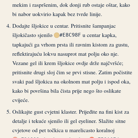
mekim i raspršenim, dok donji rub ostaje oštar, kako
bi nabor uokvirio kapak bez tvrde linije.
Dodajte šljokice u centar. Pritisnite šampanjac
šljokičasto sjenilo
u centar kapka,
#E8C98F
tapkajući ga vrhom prsta ili ravnim kistom za gustu,
reflektirajuću lokvu nasuprot mat polju oko nje.
Vezane gel ili krem šljokice ovdje drže najčvršće;
pritisnite drugi sloj čim se prvi stisne. Zatim počistite
svaki pad šljokica na okolnom mat polju i ispod oka,
kako bi površina bila čista prije nego što oslikate
cvijeće.
Oslikajte gust cvjetni klaster. Prijeđite na fini kist za
detalje i tekuće sjenilo ili gel eyeliner. Slažite sitne
cvjetove od pet točkica u marelicasto koralnoj