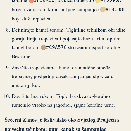
#F58A6E
#F3D98A
boje u vanjskom kutu, mrljice šampanjac
#E8C98F
boje duž trepavica.
Definirajte kamel tonom. Tightline tehnikom obradite
gornju liniju trepavica i pojačajte bazu krila toplom
kamel bojom
skrivenom ispod koralne.
#C9A57C
Bez crne.
Završite trepavicama. Pune, dramatične smeđe
trepavice, posljednji dašak šampanjac šljokica u
unutarnji kut.
Dovršite lice rukom. Toplo breskvasto-koralno
rumenilo visoko na jagodici, sjajne koralne usne.
Šećerni Zanos je festivalsko oko Svjetlog Proljeća s
najvećim učinkom: puni kapak sa šampanjac