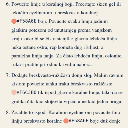
Povucite linije u koralnoj boji. Precrtajte skicu gel ili
tekućim eyelinerom u breskvasto koralnoj
boji. Povucite svaku liniju jednim
#F58A6E
glatkim potezom od unutarnjeg prema vanjskom
kraju kako bi se čisto stanjila: glavna lebdeća linija
neka ostane oštra, rep kometa dug i šiljast, a
paralelna linija tanja. Za čisto lebdeću liniju, oslonite
ruku i pratite prirodnu krivulju nabora.
Dodajte breskvasto-ružičasti donji sloj. Malim ravnim
kistom povucite tanku traku breskvasto ružičaste
tik ispod glavne koralne linije, tako da se
#F6C3B0
grafika čita kao slojevita vrpca, a ne kao jedna pruga.
Zrcalite to ispod. Koralnim eyelinerom povucite finu
liniju breskvasto koralne
boje duž donje
#F58A6E