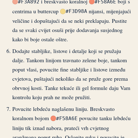
i breskvasto koralnoj
boji s
#F3A892
#F58A6E
centrima u buttercup
nijansi, mijenjajući
#F3D98A
veličine i dopuštajući da se neki preklapaju. Pustite
da se svaki cvijet osuši prije dodavanja susjednog
kako bi boje ostale oštre.
Dodajte stabljike, listove i detalje koji se pružaju
dalje. Tankom linijom travnato zelene boje, tankom
poput vlasi, povucite fine stabljike i listove između
cvjetova, puštajući nekoliko da se pruže gore prema
obrvnoj kosti. Tanke tekuće ili gel formule daju Vam
kontrolu koju prah ne može pružiti.
Povucite lebdeću naglašenu liniju. Breskvasto
koralnom bojom
povucite tanku lebdeću
#F58A6E
liniju tik iznad nabora, prateći vrh cvjetnog
aranžmana poput ruba. Oslonite ruku i povucite je