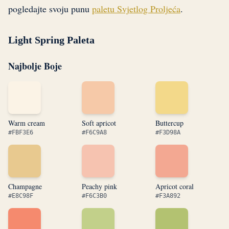
pogledajte svoju punu
paletu Svjetlog Proljeća
.
Light Spring Paleta
Najbolje Boje
Warm cream
Soft apricot
Buttercup
#FBF3E6
#F6C9A8
#F3D98A
Champagne
Peachy pink
Apricot coral
#E8C98F
#F6C3B0
#F3A892