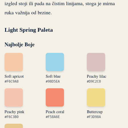
izgled stoji ili pada na čistim linijama, stoga je mirna
ruka važnija od brzine.
Light Spring Paleta
Najbolje Boje
Soft apricot
Soft blue
Peachy lilac
#F6C9A8
#98D5EA
#D9C2C0
Peachy pink
Peach coral
Buttercup
#F6C3B0
#F58A6E
#F3D98A