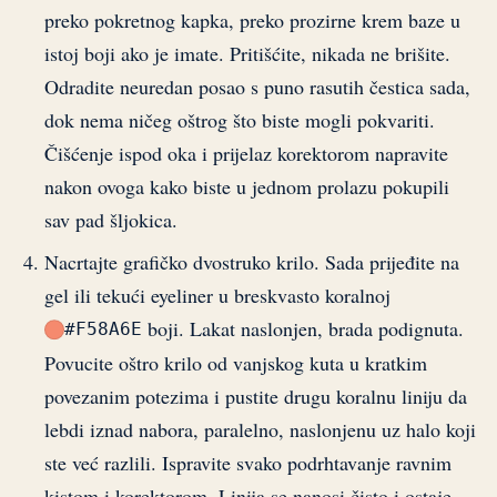
preko pokretnog kapka, preko prozirne krem baze u
istoj boji ako je imate. Pritišćite, nikada ne brišite.
Odradite neuredan posao s puno rasutih čestica sada,
dok nema ničeg oštrog što biste mogli pokvariti.
Čišćenje ispod oka i prijelaz korektorom napravite
nakon ovoga kako biste u jednom prolazu pokupili
sav pad šljokica.
Nacrtajte grafičko dvostruko krilo. Sada prijeđite na
gel ili tekući eyeliner u breskvasto koralnoj
boji. Lakat naslonjen, brada podignuta.
#F58A6E
Povucite oštro krilo od vanjskog kuta u kratkim
povezanim potezima i pustite drugu koralnu liniju da
lebdi iznad nabora, paralelno, naslonjenu uz halo koji
ste već razlili. Ispravite svako podrhtavanje ravnim
kistom i korektorom. Linija se nanosi čisto i ostaje