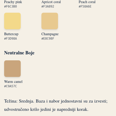
Peachy pink
Apricot coral
Peach coral
#F6C3B0
#F3A892
#F58A6E
Buttercup
Champagne
#F3D98A
#E8C98F
Neutralne Boje
Warm camel
#C9A57C
Težina: Srednja. Baza i nabor jednostavni su za izvesti;
udvostručeno krilo jedini je napredniji korak.