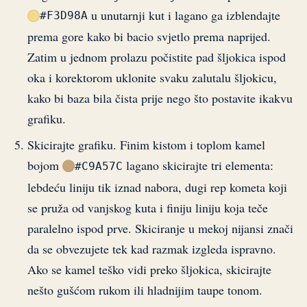
u unutarnji kut i lagano ga izblendajte
#F3D98A
prema gore kako bi bacio svjetlo prema naprijed.
Zatim u jednom prolazu počistite pad šljokica ispod
oka i korektorom uklonite svaku zalutalu šljokicu,
kako bi baza bila čista prije nego što postavite ikakvu
grafiku.
Skicirajte grafiku. Finim kistom i toplom kamel
bojom
lagano skicirajte tri elementa:
#C9A57C
lebdeću liniju tik iznad nabora, dugi rep kometa koji
se pruža od vanjskog kuta i finiju liniju koja teče
paralelno ispod prve. Skiciranje u mekoj nijansi znači
da se obvezujete tek kad razmak izgleda ispravno.
Ako se kamel teško vidi preko šljokica, skicirajte
nešto gušćom rukom ili hladnijim taupe tonom.