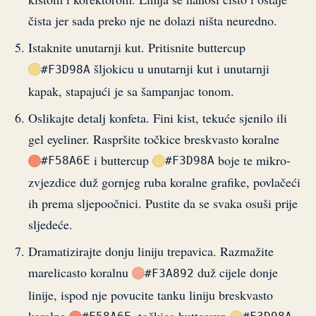
čista jer sada preko nje ne dolazi ništa neuredno.
Istaknite unutarnji kut. Pritisnite buttercup
šljokicu u unutarnji kut i unutarnji
#F3D98A
kapak, stapajući je sa šampanjac tonom.
Oslikajte detalj konfeta. Fini kist, tekuće sjenilo ili
gel eyeliner. Raspršite točkice breskvasto koralne
i buttercup
boje te mikro-
#F58A6E
#F3D98A
zvjezdice duž gornjeg ruba koralne grafike, povlačeći
ih prema sljepoočnici. Pustite da se svaka osuši prije
sljedeće.
Dramatizirajte donju liniju trepavica. Razmažite
marelicasto koralnu
duž cijele donje
#F3A892
linije, ispod nje povucite tanku liniju breskvasto
koralne
, točkica buttercup