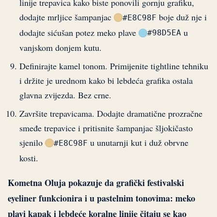
linije trepavica kako biste ponovili gornju grafiku,
dodajte mrljice šampanjac
boje duž nje i
#E8C98F
dodajte sićušan potez meko plave
u
#98D5EA
vanjskom donjem kutu.
Definirajte kamel tonom. Primijenite tightline tehniku
i držite je urednom kako bi lebdeća grafika ostala
glavna zvijezda. Bez crne.
Završite trepavicama. Dodajte dramatične prozračne
smeđe trepavice i pritisnite šampanjac šljokičasto
sjenilo
u unutarnji kut i duž obrvne
#E8C98F
kosti.
Kometna Oluja pokazuje da grafički festivalski
eyeliner funkcionira i u pastelnim tonovima: meko
plavi kapak i lebdeće koralne linije čitaju se kao