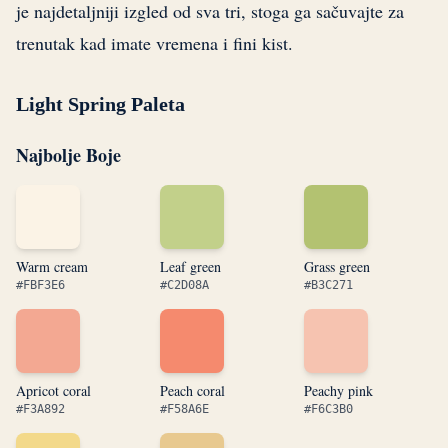
je najdetaljniji izgled od sva tri, stoga ga sačuvajte za
trenutak kad imate vremena i fini kist.
Light Spring Paleta
Najbolje Boje
Warm cream
Leaf green
Grass green
#FBF3E6
#C2D08A
#B3C271
Apricot coral
Peach coral
Peachy pink
#F3A892
#F58A6E
#F6C3B0