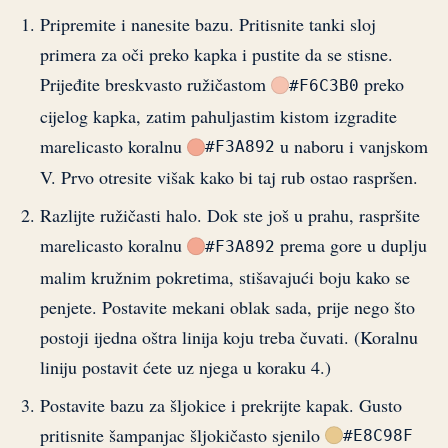
Pripremite i nanesite bazu. Pritisnite tanki sloj
primera za oči preko kapka i pustite da se stisne.
Prijeđite breskvasto ružičastom
preko
#F6C3B0
cijelog kapka, zatim pahuljastim kistom izgradite
marelicasto koralnu
u naboru i vanjskom
#F3A892
V. Prvo otresite višak kako bi taj rub ostao raspršen.
Razlijte ružičasti halo. Dok ste još u prahu, raspršite
marelicasto koralnu
prema gore u duplju
#F3A892
malim kružnim pokretima, stišavajući boju kako se
penjete. Postavite mekani oblak sada, prije nego što
postoji ijedna oštra linija koju treba čuvati. (Koralnu
liniju postavit ćete uz njega u koraku 4.)
Postavite bazu za šljokice i prekrijte kapak. Gusto
pritisnite šampanjac šljokičasto sjenilo
#E8C98F