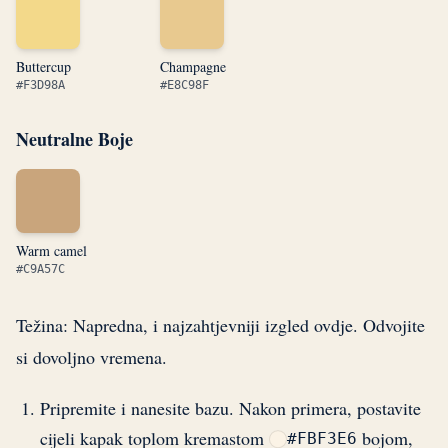
Buttercup
Champagne
#F3D98A
#E8C98F
Neutralne Boje
Warm camel
#C9A57C
Težina: Napredna, i najzahtjevniji izgled ovdje. Odvojite
si dovoljno vremena.
Pripremite i nanesite bazu. Nakon primera, postavite
cijeli kapak toplom kremastom
bojom,
#FBF3E6