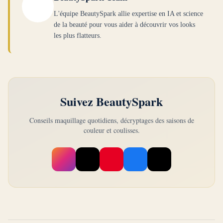
colorimétrie plus de ton moyen et peuvent porter
L'équipe BeautySpark allie expertise en IA et science
des teintes chaudes plus riches et plus saturées
de la beauté pour vous aider à découvrir vos looks
comme le corail, le cuivre et le turquoise. Si vous
les plus flatteurs.
trouvez que les pastels vous délavent et que vous
avez besoin de plus d'intensité de couleur pour
être à votre meilleur, vous êtes probablement un
Printemps Pur. Consultez notre guide Printemps
Suivez BeautySpark
Clair pour plus de détails.
Conseils maquillage quotidiens, décryptages des saisons de
couleur et coulisses.