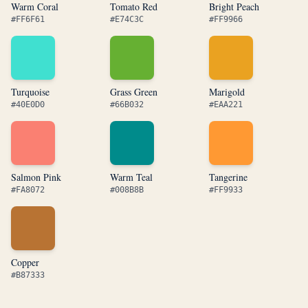
Warm Coral
Tomato Red
Bright Peach
#FF6F61
#E74C3C
#FF9966
Turquoise
Grass Green
Marigold
#40E0D0
#66B032
#EAA221
Salmon Pink
Warm Teal
Tangerine
#FA8072
#008B8B
#FF9933
Copper
#B87333