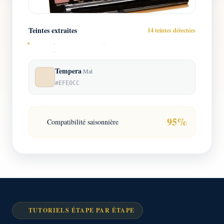
Teintes extraites
14 teintes détectées
Tempera
·
Mat
#EFE0CC
95%
Compatibilité saisonnière
TUTORIELS ÉTAPE PAR ÉTAPE