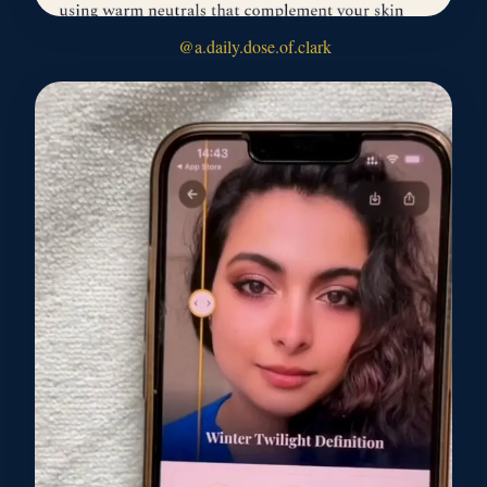
@a.daily.dose.of.clark