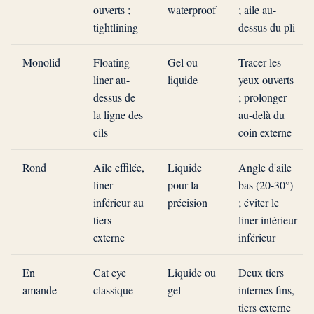
ouverts ;
waterproof
; aile au-
tightlining
dessus du pli
Monolid
Floating
Gel ou
Tracer les
liner au-
liquide
yeux ouverts
dessus de
; prolonger
la ligne des
au-delà du
cils
coin externe
Rond
Aile effilée,
Liquide
Angle d'aile
liner
pour la
bas (20-30°)
inférieur au
précision
; éviter le
tiers
liner intérieur
externe
inférieur
En
Cat eye
Liquide ou
Deux tiers
amande
classique
gel
internes fins,
tiers externe