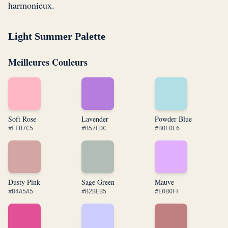
harmonieux.
Light Summer Palette
Meilleures Couleurs
Soft Rose
Lavender
Powder Blue
#FFB7C5
#B57EDC
#B0E0E6
Dusty Pink
Sage Green
Mauve
#D4A5A5
#B2BEB5
#E0B0FF