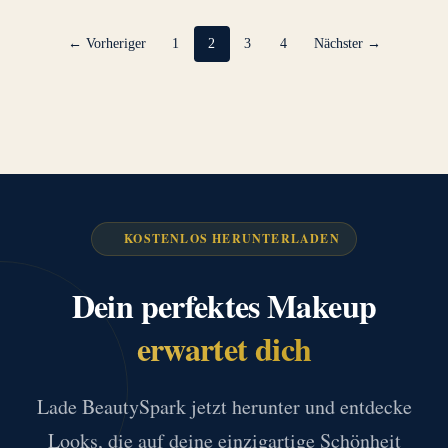
← Vorheriger
1
2
3
4
Nächster →
KOSTENLOS HERUNTERLADEN
Dein perfektes Makeup
erwartet dich
Lade BeautySpark jetzt herunter und entdecke
Looks, die auf deine einzigartige Schönheit