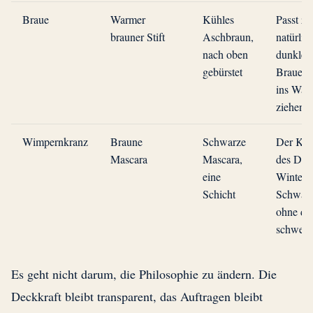
Braue
Warmer
Kühles
Passt zu
brauner Stift
Aschbraun,
natürlic
nach oben
dunklen
gebürstet
Braue, 
ins War
ziehen
Wimpernkranz
Braune
Schwarze
Der Kon
Mascara
Mascara,
des Dun
eine
Winters 
Schicht
Schwarz
ohne das
schwer 
Es geht nicht darum, die Philosophie zu ändern. Die
Deckkraft bleibt transparent, das Auftragen bleibt