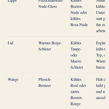
Lippe
Pfirsichfarbener
Kühles
Nimmt 
Nude-Gloss
Beeren-
kühlen
Nude oder
Unterton
kühles
statt ge
Rosa-Nude
ihn zu
arbeiten
Lid
Warmer Beige-
Kühler
Ergänzt
Schleier
Taupe-
kühl-tie
oder
Typ, oh
Mauve-
Wärme
Schleier
hinzuzu
Wange
Pfirsich-
Kühles
Hält die
Bronzer
Rosé oder
kühl get
zartes
und natü
Beeren-
aussehe
Rouge