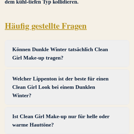
dem kühl-tiefen Typ kollidieren.
Häufig gestellte Fragen
Können Dunkle Winter tatsächlich Clean
Girl Make-up tragen?
Ja. Der Ansatz bleibt derselbe (transparente
Welcher Lippenton ist der beste für einen
Deckkraft, minimale Produkte, hautbetontes
Clean Girl Look bei einem Dunklen
Finish), aber die Farbpalette verschiebt sich von
Winter?
warm-hell zu kühl-tief. Kühle Beeren-Nude-
Lippen, kühle Taupe-Lidschatten und schwarze
Kühles Beeren-Nude, kühles Rosa-Nude oder
Mascara ersetzen pfirsichfarbene Nudetöne,
Ist Clean Girl Make-up nur für helle oder
kühles Mauve. Diese Töne nehmen Ihren kühlen
warme Beige-Schleier und braune Mascara.
warme Hauttöne?
Unterton auf und führen Ihre natürliche