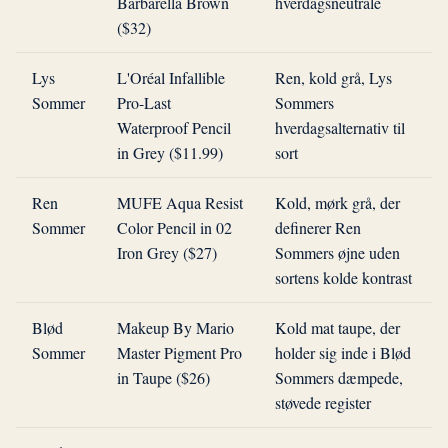
Barbarella Brown
hverdagsneutrale
($32)
Lys
L'Oréal Infallible
Ren, kold grå, Lys
Sommer
Pro-Last
Sommers
Waterproof Pencil
hverdagsalternativ til
in Grey ($11.99)
sort
Ren
MUFE Aqua Resist
Kold, mørk grå, der
Sommer
Color Pencil in 02
definerer Ren
Iron Grey ($27)
Sommers øjne uden
sortens kolde kontrast
Blød
Makeup By Mario
Kold mat taupe, der
Sommer
Master Pigment Pro
holder sig inde i Blød
in Taupe ($26)
Sommers dæmpede,
støvede register