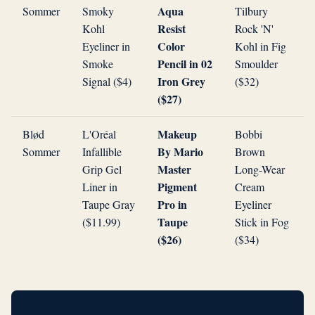
Aqua
Sommer
Smoky
Tilbury
Resist
Kohl
Rock 'N'
Color
Eyeliner in
Kohl in Fig
Pencil in 02
Smoke
Smoulder
Iron Grey
Signal ($4)
($32)
($27)
Makeup
Blød
L'Oréal
Bobbi
By Mario
Sommer
Infallible
Brown
Master
Grip Gel
Long-Wear
Pigment
Liner in
Cream
Pro in
Taupe Gray
Eyeliner
Taupe
($11.99)
Stick in Fog
($26)
($34)