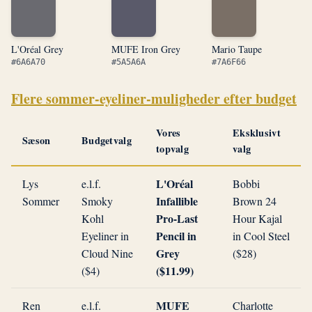
L'Oréal Grey
MUFE Iron Grey
Mario Taupe
#6A6A70
#5A5A6A
#7A6F66
Flere sommer-eyeliner-muligheder efter budget
Vores
Eksklusivt
Sæson
Budgetvalg
topvalg
valg
L'Oréal
Lys
e.l.f.
Bobbi
Infallible
Sommer
Smoky
Brown 24
Pro-Last
Kohl
Hour Kajal
Pencil in
Eyeliner in
in Cool Steel
Grey
Cloud Nine
($28)
($11.99)
($4)
MUFE
Ren
e.l.f.
Charlotte