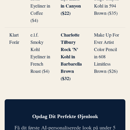
in Canyon
Eyeliner in
Kohl in 594
($22)
Coffee
Brown ($35)
($4)
Charlotte
Klart
e.l.f.
Make Up For
Tilbury
Forår
Smoky
Ever Artist
Rock 'N'
Kohl
Color Pencil
Kohl in
Eyeliner in
in 608
Barbarella
French
Limitless
Brown
Roast ($4)
Brown ($26)
($32)
Opdag Dit Perfekte Øjenlook
Få dit første AI-personaliserede look på under 5