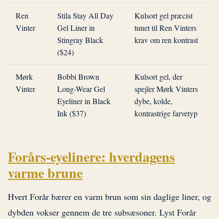
Ren
Stila Stay All Day
Kulsort gel præcist
Vinter
Gel Liner in
tunet til Ren Vinters
Stingray Black
krav om ren kontrast
($24)
Mørk
Bobbi Brown
Kulsort gel, der
Vinter
Long-Wear Gel
spejler Mørk Vinters
Eyeliner in Black
dybe, kolde,
Ink ($37)
kontrastrige farvetyp
Forårs-eyelinere: hverdagens
varme brune
Hvert Forår bærer en varm brun som sin daglige liner, og
dybden vokser gennem de tre subsæsoner. Lyst Forår