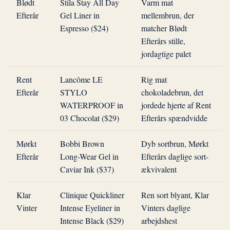
Blødt
Stila Stay All Day
Varm mat
Efterår
Gel Liner in
mellembrun, der
Espresso ($24)
matcher Blødt
Efterårs stille,
jordagtige palet
Rent
Lancôme LE
Rig mat
Efterår
STYLO
chokoladebrun, det
WATERPROOF in
jordede hjerte af Rent
03 Chocolat ($29)
Efterårs spændvidde
Mørkt
Bobbi Brown
Dyb sortbrun, Mørkt
Efterår
Long-Wear Gel in
Efterårs daglige sort-
Caviar Ink ($37)
ækvivalent
Klar
Clinique Quickliner
Ren sort blyant, Klar
Vinter
Intense Eyeliner in
Vinters daglige
Intense Black ($29)
arbejdshest