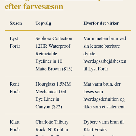
efter farvesæson
Sæson
Topvalg
Hvorfor det virker
Lyst
Sephora Collection
Varm mellembrun ved
Forår
12HR Waterproof
sin letteste bærbare
Retractable
dybde,
Eyeliner in 10
hverdagsarbejdshesten
Matte Brown ($15)
til Lyst Forår
Rent
Hourglass 1.5MM
Mat varm brun, der
Forår
Mechanical Gel
læses som
Eye Liner in
hverdagsdefinition og
Canyon ($22)
ikke som et statement
Klart
Charlotte Tilbury
Dybere varm brun til
Forår
Rock 'N' Kohl in
Klart Forårs