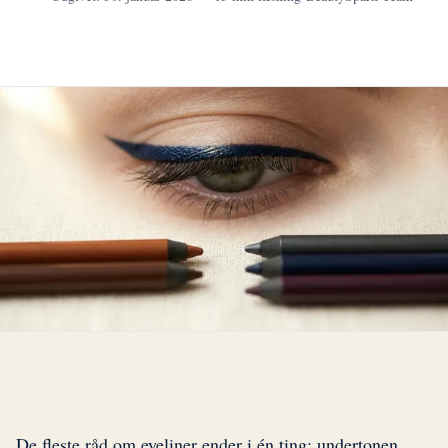
De fleste råd om eyeliner ender i én ting: undertonen.