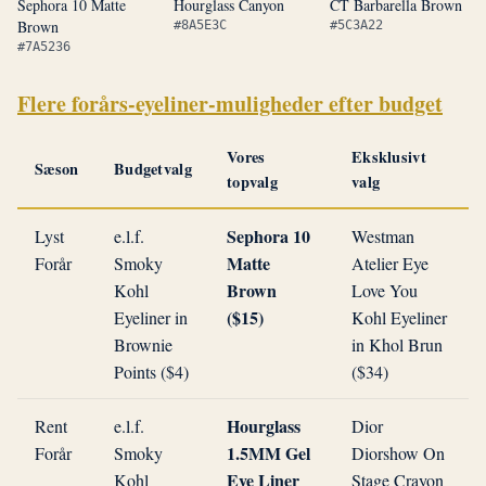
Sephora 10 Matte
Hourglass Canyon
CT Barbarella Brown
Brown
#8A5E3C
#5C3A22
#7A5236
Flere forårs-eyeliner-muligheder efter budget
Vores
Eksklusivt
Sæson
Budgetvalg
topvalg
valg
Sephora 10
Lyst
e.l.f.
Westman
Matte
Forår
Smoky
Atelier Eye
Brown
Kohl
Love You
($15)
Eyeliner in
Kohl Eyeliner
Brownie
in Khol Brun
Points ($4)
($34)
Hourglass
Rent
e.l.f.
Dior
1.5MM Gel
Forår
Smoky
Diorshow On
Eye Liner
Kohl
Stage Crayon