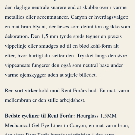
den daglige neutrale snarere end at skubbe over i varme
metallics eller accentnuancer. Canyon er hverdagsvalget:
en mat brun blyant, der læses som definition og ikke som
dekoration. Den 1,5 mm tynde spids tegner en præcis
vippelinje eller smudges ud til en blød kohl-form alt
efter, hvor hurtigt du sætter den. Trykket langs den øvre
vippeansats fungerer den også som neutral base under
varme øjenskygger uden at stjæle billedet.
Ren sort virker kold mod Rent Forårs hud. En mat, varm
mellembrun er den stille arbejdshest.
Bedste eyeliner til Rent Forår:
Hourglass 1.5MM
Mechanical Gel Eye Liner in Canyon, en mat varm brun,
der giver Rent Forår hverdagsdefinition i den rette