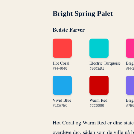
Bright Spring Palet
Bedste Farver
Hot Coral
Electric Turquoise
Brig
#FF4040
#00CED1
#FF
Vivid Blue
Warm Red
Brig
#1CA7EC
#CC0000
#7B
Hot Coral og Warm Red er dine statem
overdøve dig, sådan som de ville på 