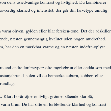
æson dens usædvanlige kontrast og livlighed. Du kombinerer
værdig klarhed og intensitet, der gør din farvetype umulig
varm oliven, gylden eller klar fersken-tone. Det der adskiller
lysende, næsten gennemsigtig kvalitet uden nogen mudrethed.
um, har den en mærkbar varme og en næsten indefra-oplyst
re end andre forårstyper: ofte mørkebrun eller endda sort med
kastanjebrun. I solen vil du bemærke auburn, kobber- eller
grundlag.
 Klart Forår-øjne er livligt grønne, slående klarblå,
, varm brun. De har ofte en forbløffende klarhed og kontrast