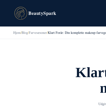
BeautySpark
Hjem
/
Blog
/
Farvesæsoner
/
Klart Forår: Din komplette makeup-farveg
Klar
Udgiv