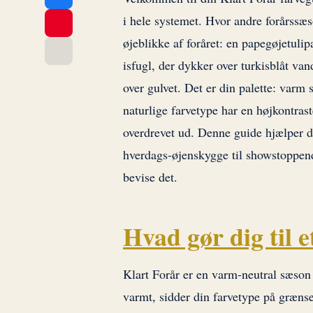
i hele systemet. Hvor andre forårssæso
øjeblikke af foråret: en papegøjetulip
isfugl, der dykker over turkisblåt va
over gulvet. Det er din palette: varm
naturlige farvetype har en højkontrast
overdrevet ud. Denne guide hjælper d
hverdags-øjenskygge til showstoppende
bevise det.
Hvad gør dig til 
Klart Forår er en varm-neutral sæson 
varmt, sidder din farvetype på græns