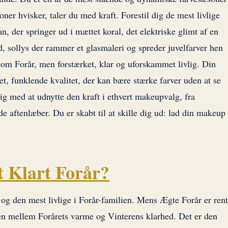
ner hvisker, taler du med kraft. Forestil dig de mest livlige
an, der springer ud i mættet koral, det elektriske glimt af en
nd, sollys der rammer et glasmaleri og spreder juvelfarver hen
 som Forår, men forstærket, klar og uforskammet livlig. Din
et, funklende kvalitet, der kan bære stærke farver uden at se
ig med at udnytte den kraft i ethvert makeupvalg, fra
 aftenlæber. Du er skabt til at skille dig ud: lad din makeup
et Klart Forår?
og den mest livlige i Forår-familien. Mens Ægte Forår er rent
en mellem Forårets varme og Vinterens klarhed. Det er den