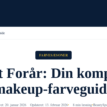
uide
FARVESÆSONER
t Forår: Din komp
makeup-farveguid
et: 20. januar 2026
Opdateret: 13. februar 2026
•
8 min læsning
•
BeautySp