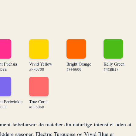
ht Fuchsia
Vivid Yellow
Bright Orange
Kelly Green
2D8E
#FFD700
#FF6600
#4CBB17
ht Periwinkle
True Coral
68EE
#FF6B6B
ent-læbefarver: de matcher din naturlige intensitet uden at
blødere sæsoner. Electric Turquoise og Vivid Blue er