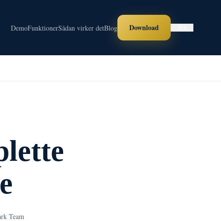
Download
Demo
Funktioner
Sådan virker det
Blog
DA
lette
e
ark Team