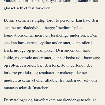
vindue: uanset hvor meget lyset ændrer sig udenfor, har
glasset selv et fast farveskær.
Denne skelnen er vigtig, fordi to personer kan have den
samme overfladedybde, begge "medium" på et
foundationskema, men helt forskellige undertoner. Den
ene kan have varme, gyldne undertoner, der stråler i
ferskenrouge og guldsmykker. Den anden kan have
kolde, rosenrøde undertoner, der ser bedst ud i bærrouge
og sølvaccessories. Sæt den forkerte undertone i det
forkerte produkt, og resultatet er makeup, der ser
mudret, askefarvet eller afkoblet fra huden ud, selv om
nuancen teknisk "matcher".
Dermatologer og farveforskere anerkender generelt, at