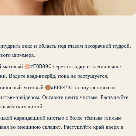
ипудрите веко и область под глазом прозрачной пудрой,
ового шиммера.
й матовый
через складку и слегка выше
#E8B89C
и. Водите взад-вперёд, пока не растушуется.
оричневый матовый
на внутреннюю и
#B8845C
истью-шейдером. Оставьте центр чистым. Растушуйте
ось жёстких линий.
нькой карандашной кистью с более тёмным тёплым
ивая во внешнюю складку. Растушуйте край вверх в