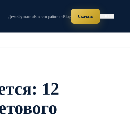
Скачать
Демо
Функции
Как это работает
Blog
RU
тся: 12
етового