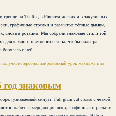
 тренде на TikTok, в Pinterest-досках и в закулисных
o-веки, графичные стрелки и размытые тёплые дымки,
х, снова в ротации. Мы собрали знаковые стили той
ии для каждого цветового сезона, чтобы палитра
 боролась с ней.
и получите персонализированный урок макияжа глаз
6 год знаковым
обрёл узнаваемый силуэт. Full glam cut crease с чёткой
плотно набитые мерцающие веки, графичные стрелки и
пределили целую эпоху красоты в соцсетях. Halo и