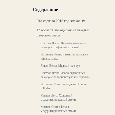
Содержание
Что сделало 2016 год знаковым
12 образов, по одному на каждый
цветовой сезон
Светлая Весна: Персиково-золотой
halo eye с графичной стрелкой
Истинная Весна: Размытая складка в
тёплых тонах
Яркая Весна: Медный halo eye
Светлое Лето: Розово-серебряный
halo eye с холодной тауповой стрелкой
Истинное Лето: Холодный cut crease
full glam
Мягкое Лето: Холодный
модернизированный смоки
Мягкая Осень: Тёплый
модернизированный смоки