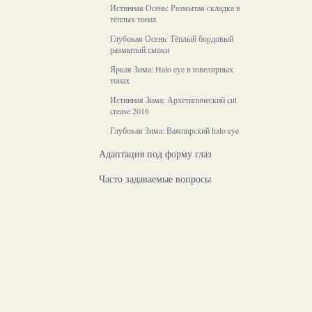
Истинная Осень: Размытая складка в
тёплых тонах
Глубокая Осень: Тёплый бордовый
размытый смоки
Яркая Зима: Halo eye в ювелирных
тонах
Истинная Зима: Архетипический cut
crease 2016
Глубокая Зима: Вампирский halo eye
Адаптация под форму глаз
Часто задаваемые вопросы