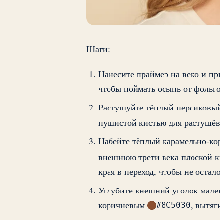
Шаги:
Нанесите праймер на веко и пр
чтобы поймать осыпь от фольг
Растушуйте тёплый персиковы
пушистой кистью для растушёвк
Набейте тёплый карамельно-к
внешнюю трети века плоской к
края в переход, чтобы не остал
Углубите внешний уголок мале
коричневым
, вытяг
#8C5030