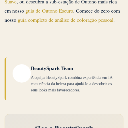
Suave
, ou descubra a sub-estação de Outono mais rica
ou de tons gelados.
azul, vermelhos cereja ou carmesim frio, pois
em nosso
guia de Outono Escuro
. Comece do zero com
estes chocarão com seu subtom quente. O batom
nosso
guia completo de análise de coloração pessoal
.
vermelho quente certo pode ser uma de suas
escolhas de maquiagem mais poderosas.
BeautySpark Team
A equipa BeautySpark combina experiência em IA
com ciência da beleza para ajudá-lo a descobrir os
seus looks mais favorecedores.
Siga a BeautySpark