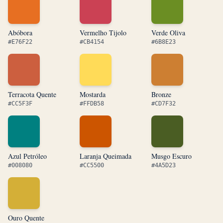
Abóbora
Vermelho Tijolo
Verde Oliva
#E76F22
#CB4154
#6B8E23
Terracota Quente
Mostarda
Bronze
#CC5F3F
#FFDB58
#CD7F32
Azul Petróleo
Laranja Queimada
Musgo Escuro
#008080
#CC5500
#4A5D23
Ouro Quente