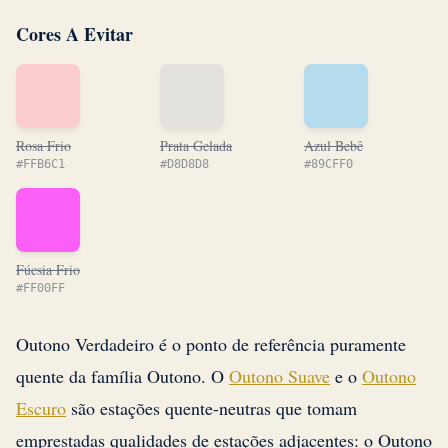
Cores A Evitar
Rosa Frio
Prata Gelada
Azul Bebê
#FFB6C1
#D8D8D8
#89CFF0
Fúcsia Frio
#FF00FF
Outono Verdadeiro é o ponto de referência puramente
quente da família Outono. O
Outono Suave
e o
Outono
Escuro
são estações quente-neutras que tomam
emprestadas qualidades de estações adjacentes: o Outono