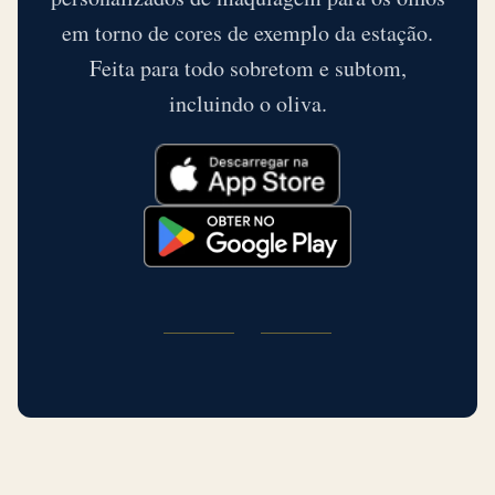
acinzentado nas fotos.
quentes por baixo do tom oliva, e tratar toda
pouco confiáveis para todas as pessoas, não só
em torno de cores de exemplo da estação.
complexão oliva como neutra produz
para complexões oliva.
Feita para todo sobretom e subtom,
recomendações de paleta que erram na precisão.
incluindo o oliva.