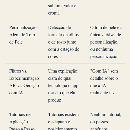
subtom, valor e
croma
Personalização
Detecção de
O tom de pele é a
Além do Tom
formato de olhos
única variável de
de Pele
e de rosto junto
personalização,
com a estação de
ou nenhuma
cores
personalização
Filtros vs.
Uma explicação
"Com IA" sem
Experimentação
clara de qual
detalhe sobre o
AR vs. Geração
tecnologia o app
que a IA
com IA
usa e o que ela
realmente faz
produz
Tutoriais de
Tutoriais existem
Nenhum tutorial,
Aplicação
e adaptam o
ou passos
Passo a Passo
posicionamento
genéricos