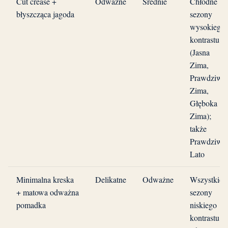
Cut crease +
Odważne
Średnie
Chłodne
błyszcząca jagoda
sezony
wysokiego
kontrastu
(Jasna
Zima,
Prawdziwa
Zima,
Głęboka
Zima);
także
Prawdziwe
Lato
Minimalna kreska
Delikatne
Odważne
Wszystkie
+ matowa odważna
sezony
pomadka
niskiego
kontrastu;