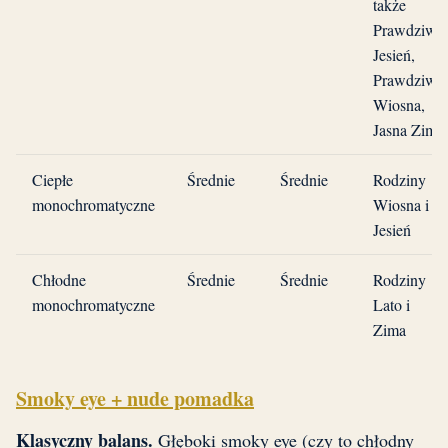
także
Prawdziwa
Jesień,
Prawdziwa
Wiosna,
Jasna Zima
Ciepłe
Średnie
Średnie
Rodziny
monochromatyczne
Wiosna i
Jesień
Chłodne
Średnie
Średnie
Rodziny
monochromatyczne
Lato i
Zima
Smoky eye + nude pomadka
Klasyczny balans.
Głęboki smoky eye (czy to chłodny